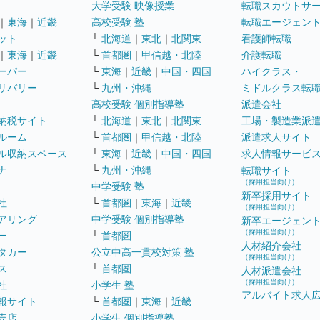
大学受験 映像授業
転職スカウトサ
｜
東海
｜
近畿
高校受験 塾
転職エージェン
ット
└
北海道
｜
東北
｜
北関東
看護師転職
｜
東海
｜
近畿
└
首都圏
｜
甲信越・北陸
介護転職
ーパー
└
東海
｜
近畿
｜
中国・四国
ハイクラス・
リバリー
└
九州・沖縄
ミドルクラス転
高校受験 個別指導塾
派遣会社
納税サイト
└
北海道
｜
東北
｜
北関東
工場・製造業派
ルーム
└
首都圏
｜
甲信越・北陸
派遣求人サイト
ル収納スペース
└
東海
｜
近畿
｜
中国・四国
求人情報サービ
ナ
└
九州・沖縄
転職サイト
（採用担当向け）
中学受験 塾
新卒採用サイト
社
└
首都圏
｜
東海
｜
近畿
（採用担当向け）
アリング
中学受験 個別指導塾
新卒エージェン
（採用担当向け）
ー
└
首都圏
人材紹介会社
タカー
公立中高一貫校対策 塾
（採用担当向け）
ス
└
首都圏
人材派遣会社
（採用担当向け）
社
小学生 塾
アルバイト求人
報サイト
└
首都圏
｜
東海
｜
近畿
売店
小学生 個別指導塾