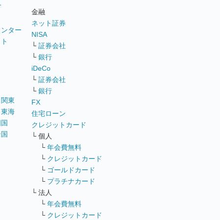
グ
金融
ネット証券
ウンター
NISA
イト
└
証券会社
リ
└
銀行
iDeCo
└
証券会社
└
銀行
｜
関東
FX
｜
東海
住宅ローン
四国
クレジットカード
全国
└ 個人
ス
└
年会費無料
└
クレジットカード
└
ゴールドカード
└
プラチナカード
└ 法人
└
年会費無料
└
クレジットカード