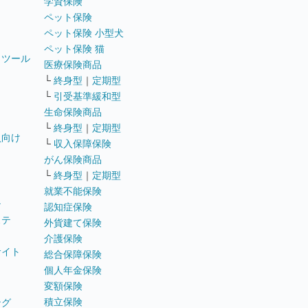
学資保険
ペット保険
ペット保険 小型犬
ペット保険 猫
トツール
医療保険商品
└
終身型
｜
定期型
└
引受基準緩和型
生命保険商品
└
終身型
｜
定期型
員向け
└
収入保障保険
がん保険商品
└
終身型
｜
定期型
就業不能保険
テ
認知症保険
ステ
外貨建て保険
介護保険
サイト
総合保障保険
個人年金保険
変額保険
積立保険
ング