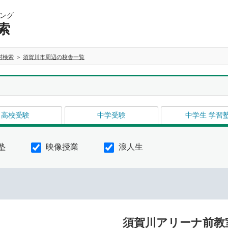
ング
索
村検索
須賀川市周辺の校舎一覧
高校受験
中学受験
中学生 学習
塾
映像授業
浪人生
須賀川アリーナ前教