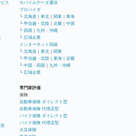
ービス
モバイルデータ通信
ト
プロバイダ
└
北海道
｜
東北
｜
関東
｜
東海
└
甲信越・北陸
｜
近畿
｜
中国
└
四国
｜
九州・沖縄
職
└
広域企業
インターネット回線
遣
└
北海道
｜
東北
｜
関東
└
甲信越・北陸
｜
東海
｜
近畿
ス
└
中国・四国
｜
九州・沖縄
└
広域企業
専門家評価
ト
保険
自動車保険 ダイレクト型
自動車保険 代理店型
バイク保険 ダイレクト型
バイク保険 代理店型
広告
火災保険