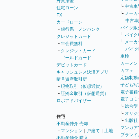
外貨預金
└
中古車
住宅ローン
└
メーカ
FX
中古車
カードローン
バイク販
└
銀行系
｜
ノンバンク
└
バイク
クレジットカード
└
メーカ
└
年会費無料
バイク
└
クレジットカード
車検
└
ゴールドカード
カーメン
デビットカード
カフェ
キャッシュレス決済アプリ
定額制動
暗号資産取引所
子ども写
└
現物取引（仮想通貨）
電子書籍
└
証拠金取引（仮想通貨）
電子コミ
ロボアドバイザー
└
総合型
└
オリジ
住宅
└
出版社
不動産仲介 売却
マンガア
└
マンション
｜
戸建て
｜
土地
ブランド
不動産仲介 購入