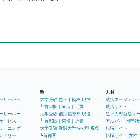
塾
人材
ーサーバー
大学受験 塾・予備校 現役
就活エージェン
└
首都圏
｜
東海
｜
近畿
就活サイト
ーサーバー
大学受験 個別指導塾 現役
逆求人型就活サ
サービス
└
首都圏
｜
東海
｜
近畿
アルバイト情報
リーニング
大学受験 難関大学特化型 現役
転職サイト
ンドリー
└
首都圏
転職サイト 女性