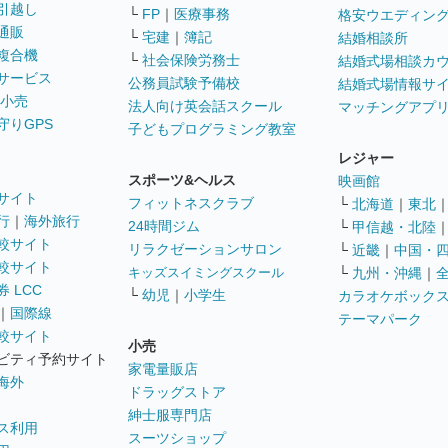
引越し
└
FP
｜
医療事務
格安ウエディン
通販
└
宅建
｜
簿記
結婚相談所
複合機
└
社会保険労務士
結婚式場相談カ
サービス
公務員試験予備校
結婚式場情報サ
 小売
法人向け英会話スクール
マッチングアプ
守りGPS
子どもプログラミング教室
レジャー
スポーツ&ヘルス
映画館
サイト
フィットネスクラブ
└
北海道
｜
東北
行
｜
海外旅行
24時間ジム
└
甲信越・北陸
較サイト
リラクゼーションサロン
└
近畿
｜
中国・
較サイト
キッズスイミングスクール
└
九州・沖縄
｜
 LCC
└
幼児
｜
小学生
カラオケボック
｜
国際線
テーマパーク
較サイト
小売
ビティ予約サイト
家電量販店
海外
ドラッグストア
紳士服専門店
ス利用
スーツショップ