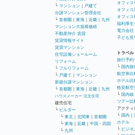
オフィス
└
マンション
｜
戸建て
オフィス
分譲マンション管理会社
オフィス
└
首都圏
｜
東海
｜
近畿
｜
九州
福利厚生
マンション大規模修繕
電力会社
不動産仲介 賃貸
子ども見
賃貸情報サイト
賃貸マンション
トラベル
住宅設備ショールーム
旅行予約
リフォーム
└
国内旅
└
フルリフォーム
航空券比
└
戸建て
｜
マンション
ホテル比
新築分譲マンション
格安航空券
└
首都圏
｜
東海
｜
近畿
｜
九州
└
国内線
ハウスメーカー 注文住宅
ツアー比
建売住宅
アクティ
└
ビルダー
└
国内
｜
└
東北
｜
北関東
｜
首都圏
ホテル
└
東海
｜
近畿
｜
中国・四国
└
ビジネ
└
九州