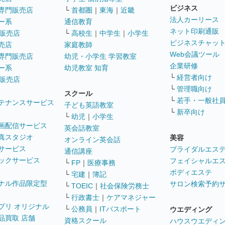
ビジネス
専門販売店
└
首都圏
｜
東海
｜
近畿
法人カーリース
ー系
通信教育
ネット印刷通販
販売店
└
高校生
｜
中学生
｜
小学生
ビジネスチャッ
売店
家庭教師
Web会議ツール
専門販売店
幼児・小学生 学習教室
企業研修
ー系
幼児教室 知育
└
経営者向け
販売店
└
管理職向け
スクール
└
若手・一般社
テナンスサービス
子ども英語教室
└
新卒向け
└
幼児
｜
小学生
画配信サービス
英会話教室
真スタジオ
美容
オンライン英会話
サービス
ブライダルエス
通信講座
ックサービス
フェイシャルエ
└
FP
｜
医療事務
ボディエステ
└
宅建
｜
簿記
ナル作品限定型
サロン検索予約
└
TOEIC
｜
社会保険労務士
└
行政書士
｜
ケアマネジャー
プリ オリジナル
└
公務員
｜
ITパスポート
ウエディング
品買取 店舗
資格スクール
ハウスウエディ