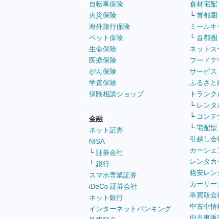
自転車保険
食材宅配
火災保険
└
首都圏
海外旅行保険
ミールキ
ペット保険
└
首都圏
生命保険
ネットス
医療保険
フードデ
がん保険
サービス
学資保険
ふるさと
保険相談ショップ
トランク
└
レンタ
└
コンテ
金融
└
宅配型
ネット証券
引越し会
NISA
カーシェ
└
証券会社
レンタカ
└
銀行
格安レン
スマホ専業証券
カーリー
iDeCo 証券会社
車買取会
ネット銀行
中古車情
インターネットバンキング
中古車販