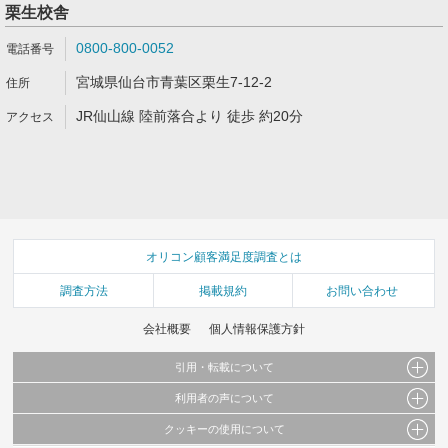
栗生校舎
0800-800-0052
宮城県仙台市青葉区栗生7-12-2
JR仙山線 陸前落合より 徒歩 約20分
オリコン顧客満足度調査とは
調査方法
掲載規約
お問い合わせ
会社概要
個人情報保護方針
引用・転載について
利用者の声について
当サイトで公開されている情報（文字、写真、イラスト、画像データ等）及びこれらの配
置・編集および構造などについての著作権は株式会社oricon MEに帰属しております。
クッキーの使用について
当サイトに掲載している内容はすべてサービスの利用者が提出された見解・感想です。
これらの情報を権利者の許可なく無断転載・複製などの二次利用を行うことは固く禁じて