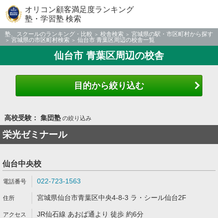
オリコン顧客満足度ランキング
塾・学習塾 検索
塾、スクールのランキング・比較
校舎検索
宮城県の駅・市区町村から探す
宮城県の市区町村検索
仙台市 青葉区周辺の校舎一覧
仙台市 青葉区周辺の校舎
目的から絞り込む
高校受験： 集団塾
の絞り込み
栄光ゼミナール
仙台中央校
022-723-1563
宮城県仙台市青葉区中央4-8-3 ラ・シール仙台2F
JR仙石線 あおば通より 徒歩 約6分