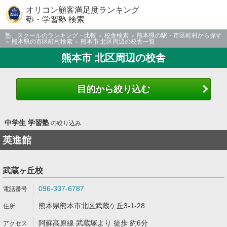
オリコン顧客満足度ランキング
塾・学習塾 検索
塾、スクールのランキング・比較
校舎検索
熊本県の駅・市区町村から探す
熊本県の市区町村検索
熊本市 北区周辺の校舎一覧
熊本市 北区周辺の校舎
目的から絞り込む
中学生 学習塾
の絞り込み
英進館
武蔵ヶ丘校
096-337-6787
熊本県熊本市北区武蔵ケ丘3-1-28
阿蘇高原線 武蔵塚より 徒歩 約6分