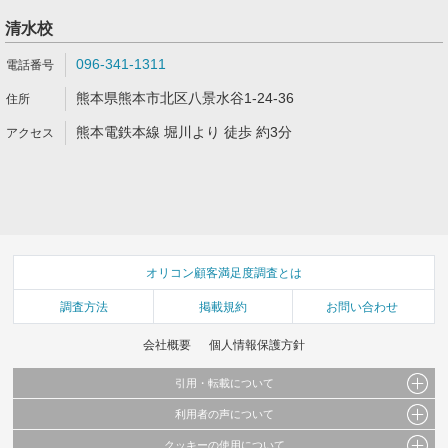
清水校
096-341-1311
熊本県熊本市北区八景水谷1-24-36
熊本電鉄本線 堀川より 徒歩 約3分
オリコン顧客満足度調査とは
調査方法
掲載規約
お問い合わせ
会社概要
個人情報保護方針
引用・転載について
利用者の声について
当サイトで公開されている情報（文字、写真、イラスト、画像データ等）及びこれらの配
置・編集および構造などについての著作権は株式会社oricon MEに帰属しております。
クッキーの使用について