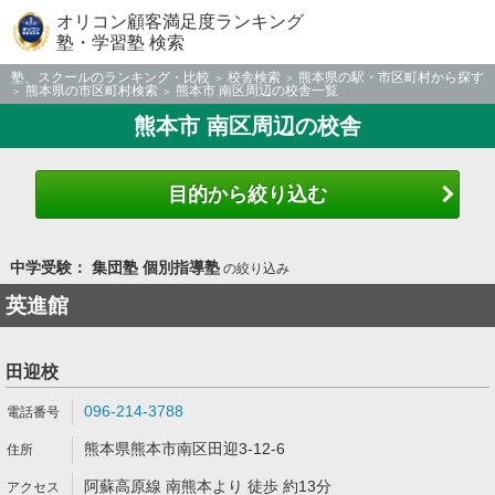
オリコン顧客満足度ランキング
塾・学習塾 検索
塾、スクールのランキング・比較
校舎検索
熊本県の駅・市区町村から探す
熊本県の市区町村検索
熊本市 南区周辺の校舎一覧
熊本市 南区周辺の校舎
目的から絞り込む
中学受験： 集団塾 個別指導塾
の絞り込み
英進館
田迎校
096-214-3788
熊本県熊本市南区田迎3-12-6
阿蘇高原線 南熊本より 徒歩 約13分