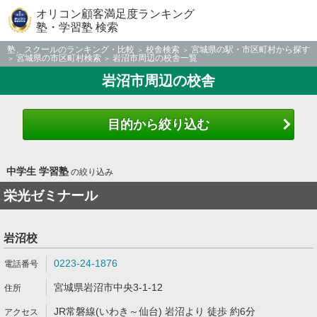
オリコン顧客満足度ランキング
塾・学習塾 検索
塾、スクールのランキング・比較
校舎検索
宮城県の駅・市区町村から探す
宮城県の市区町村検索
岩沼市周辺の校舎一覧
岩沼市周辺の校舎
目的から絞り込む
中学生 学習塾
の絞り込み
栄光ゼミナール
岩沼校
0223-24-1876
宮城県岩沼市中央3-1-12
JR常磐線(いわき～仙台) 岩沼より 徒歩 約6分