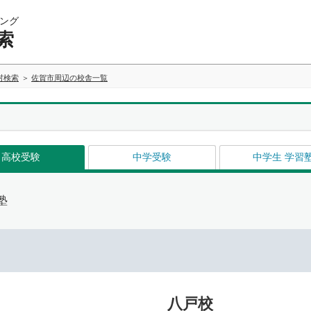
ング
索
村検索
佐賀市周辺の校舎一覧
高校受験
中学受験
中学生 学習
塾
八戸校