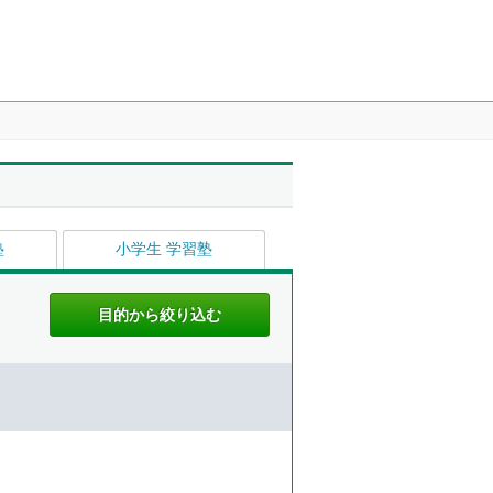
塾
小学生 学習塾