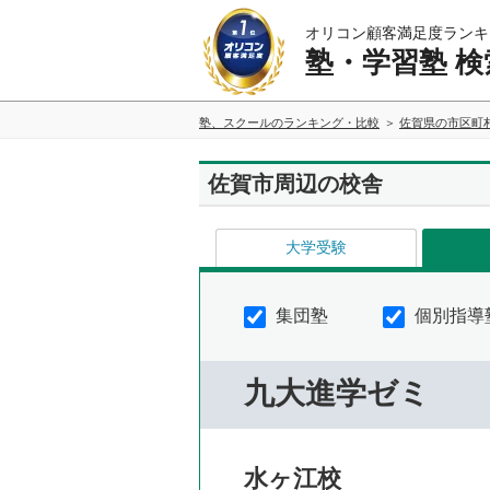
オリコン顧客満足度ランキ
塾・学習塾 検
塾、スクールのランキング・比較
佐賀県の市区町
佐賀市周辺の校舎
大学受験
集団塾
個別指導
九大進学ゼミ
水ヶ江校