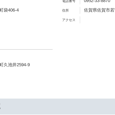
0952-33-8870
袋406-4
佐賀県佐賀市若宮3
久池井2594-9
院