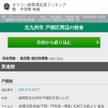
オリコン顧客満足度ランキング
塾・学習塾 検索
塾、スクールのランキング・比較
校舎検索
福岡県の駅・市区町村から探す
福岡県の市区町村検索
北九州市 戸畑区周辺の校舎一覧
北九州市 戸畑区周辺の校舎
目的から絞り込む
高校受験： 集団塾 個別指導塾
の絞り込み
英進館
戸畑校
093-873-5677
福岡県北九州市戸畑区沢見1-1-27
JR鹿児島本線(下関・門司港～博多) 九州工大前より 徒歩