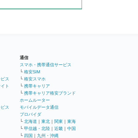
通信
ト
スマホ・携帯通信サービス
└
格安SIM
ービス
└
格安スマホ
サイト
└
携帯キャリア
└
携帯キャリア格安ブランド
ホームルーター
ービス
モバイルデータ通信
ト
プロバイダ
└
北海道
｜
東北
｜
関東
｜
東海
└
甲信越・北陸
｜
近畿
｜
中国
└
四国
｜
九州・沖縄