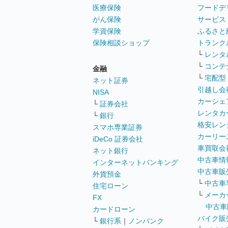
医療保険
フードデ
がん保険
サービス
学資保険
ふるさと
保険相談ショップ
トランク
└
レンタ
└
コンテ
金融
└
宅配型
ネット証券
引越し会
NISA
カーシェ
└
証券会社
レンタカ
└
銀行
格安レン
スマホ専業証券
カーリー
iDeCo 証券会社
車買取会
ネット銀行
中古車情
インターネットバンキング
中古車販
外貨預金
└
中古車
住宅ローン
└
メーカ
FX
中古車
カードローン
バイク販
└
銀行系
｜
ノンバンク