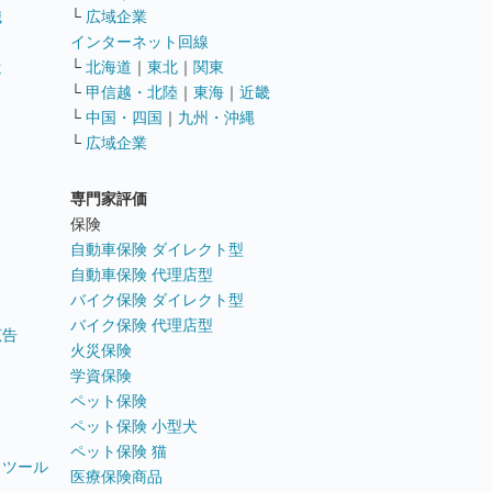
職
└
広域企業
インターネット回線
遣
└
北海道
｜
東北
｜
関東
└
甲信越・北陸
｜
東海
｜
近畿
ス
└
中国・四国
｜
九州・沖縄
└
広域企業
専門家評価
ト
保険
自動車保険 ダイレクト型
自動車保険 代理店型
バイク保険 ダイレクト型
バイク保険 代理店型
広告
火災保険
学資保険
ペット保険
ペット保険 小型犬
ペット保険 猫
トツール
医療保険商品