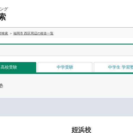
ング
索
村検索
福岡市 西区周辺の校舎一覧
高校受験
中学受験
中学生 学習
塾
姪浜校