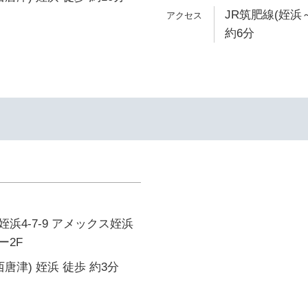
JR筑肥線(姪浜
約6分
浜4-7-9 アメックス姪浜
ー2F
唐津) 姪浜 徒歩 約3分