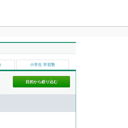
塾
小学生 学習塾