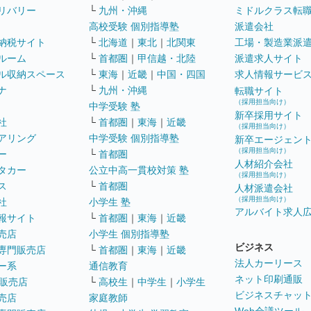
リバリー
└
九州・沖縄
ミドルクラス転
高校受験 個別指導塾
派遣会社
納税サイト
└
北海道
｜
東北
｜
北関東
工場・製造業派
ルーム
└
首都圏
｜
甲信越・北陸
派遣求人サイト
ル収納スペース
└
東海
｜
近畿
｜
中国・四国
求人情報サービ
ナ
└
九州・沖縄
転職サイト
（採用担当向け）
中学受験 塾
新卒採用サイト
社
└
首都圏
｜
東海
｜
近畿
（採用担当向け）
アリング
中学受験 個別指導塾
新卒エージェン
（採用担当向け）
ー
└
首都圏
人材紹介会社
タカー
公立中高一貫校対策 塾
（採用担当向け）
ス
└
首都圏
人材派遣会社
（採用担当向け）
社
小学生 塾
アルバイト求人
報サイト
└
首都圏
｜
東海
｜
近畿
売店
小学生 個別指導塾
ビジネス
専門販売店
└
首都圏
｜
東海
｜
近畿
法人カーリース
ー系
通信教育
ネット印刷通販
販売店
└
高校生
｜
中学生
｜
小学生
ビジネスチャッ
売店
家庭教師