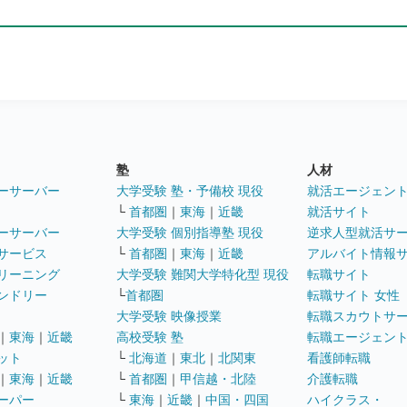
塾
人材
ーサーバー
大学受験 塾・予備校 現役
就活エージェン
└
首都圏
｜
東海
｜
近畿
就活サイト
ーサーバー
大学受験 個別指導塾 現役
逆求人型就活サ
サービス
└
首都圏
｜
東海
｜
近畿
アルバイト情報
リーニング
大学受験 難関大学特化型 現役
転職サイト
ンドリー
└
首都圏
転職サイト 女性
大学受験 映像授業
転職スカウトサ
｜
東海
｜
近畿
高校受験 塾
転職エージェン
ット
└
北海道
｜
東北
｜
北関東
看護師転職
｜
東海
｜
近畿
└
首都圏
｜
甲信越・北陸
介護転職
ーパー
└
東海
｜
近畿
｜
中国・四国
ハイクラス・