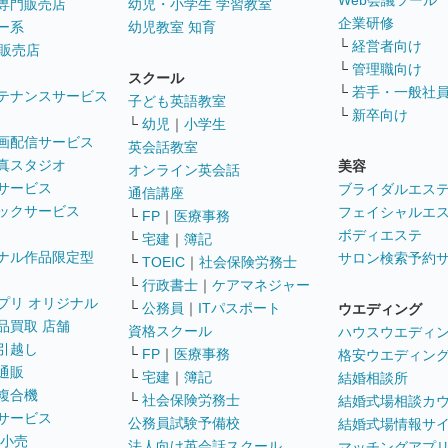
Web会議ツール
専門販売店
幼児・小学生 学習教室
企業研修
ー系
幼児教室 知育
└
経営者向け
販売店
└
管理職向け
スクール
└
若手・一般社
テナンスサービス
子ども英語教室
└
新卒向け
└
幼児
｜
小学生
画配信サービス
英会話教室
真スタジオ
美容
オンライン英会話
サービス
ブライダルエス
通信講座
ックサービス
フェイシャルエ
└
FP
｜
医療事務
ボディエステ
└
宅建
｜
簿記
ナル作品限定型
サロン検索予約
└
TOEIC
｜
社会保険労務士
└
行政書士
｜
ケアマネジャー
プリ オリジナル
└
公務員
｜
ITパスポート
ウエディング
品買取 店舗
資格スクール
ハウスウエディ
引越し
└
FP
｜
医療事務
格安ウエディン
通販
└
宅建
｜
簿記
結婚相談所
複合機
└
社会保険労務士
結婚式場相談カ
サービス
公務員試験予備校
結婚式場情報サ
 小売
法人向け英会話スクール
マッチングアプ