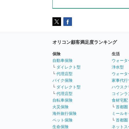
オリコン顧客満足度ランキング
保険
生活
自動車保険
ウォータ
└
ダイレクト型
浄水型
└
代理店型
ウォータ
バイク保険
家事代行
└
ダイレクト型
ハウスク
└
代理店型
コインラ
自転車保険
食材宅配
火災保険
└
首都圏
海外旅行保険
ミールキ
ペット保険
└
首都圏
生命保険
ネットス