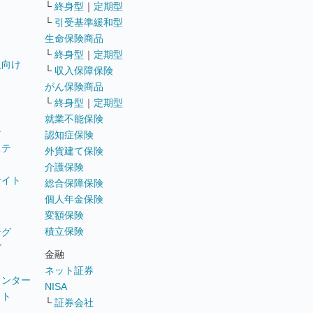
└
終身型
｜
定期型
└
引受基準緩和型
生命保険商品
└
終身型
｜
定期型
員向け
└
収入保障保険
がん保険商品
└
終身型
｜
定期型
就業不能保険
テ
認知症保険
ステ
外貨建て保険
介護保険
サイト
総合保障保険
個人年金保険
変額保険
積立保険
ング
グ
金融
ネット証券
ウンター
NISA
イト
└
証券会社
リ