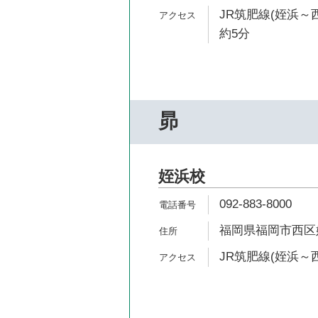
JR筑肥線(姪浜～
約5分
昴
姪浜校
092-883-8000
福岡県福岡市西区姪の
JR筑肥線(姪浜～西