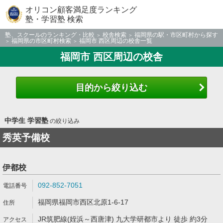
オリコン顧客満足度ランキング
塾・学習塾 検索
塾、スクールのランキング・比較
校舎検索
福岡県の駅・市区町村から探す
福岡県の市区町村検索
福岡市 西区周辺の校舎一覧
福岡市 西区周辺の校舎
目的から絞り込む
中学生 学習塾
の絞り込み
秀英予備校
伊都校
092-852-7051
福岡県福岡市西区北原1-6-17
JR筑肥線(姪浜～西唐津) 九大学研都市より 徒歩 約3分