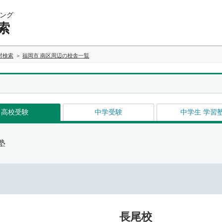
ング
索
村検索
福岡市 南区周辺の校舎一覧
高校受験
中学受験
中学生 学習
塾
長尾校