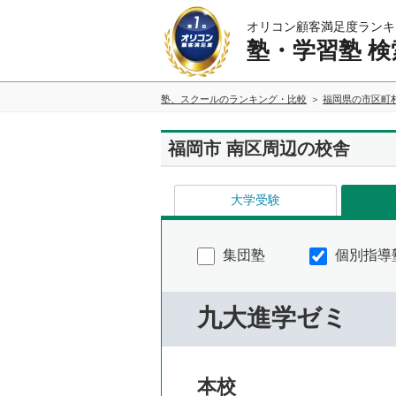
オリコン顧客満足度ランキ
塾・学習塾 検
塾、スクールのランキング・比較
福岡県の市区町
福岡市 南区周辺の校舎
大学受験
集団塾
個別指導
九大進学ゼミ
本校