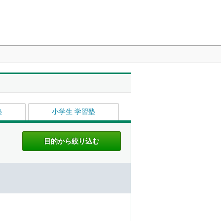
塾
小学生 学習塾