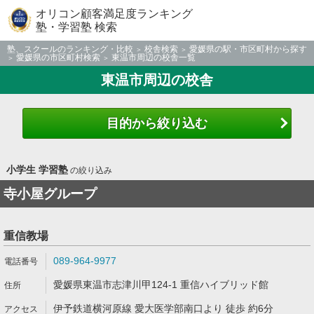
オリコン顧客満足度ランキング
塾・学習塾 検索
塾、スクールのランキング・比較
校舎検索
愛媛県の駅・市区町村から探す
愛媛県の市区町村検索
東温市周辺の校舎一覧
東温市周辺の校舎
目的から絞り込む
小学生 学習塾
の絞り込み
寺小屋グループ
重信教場
089-964-9977
愛媛県東温市志津川甲124-1 重信ハイブリッド館
伊予鉄道横河原線 愛大医学部南口より 徒歩 約6分