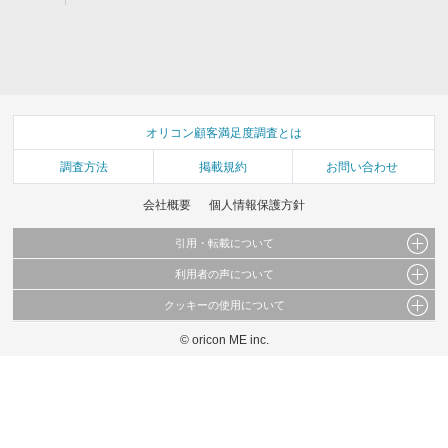
オリコン顧客満足度調査とは
調査方法
掲載規約
お問い合わせ
会社概要
個人情報保護方針
引用・転載について
利用者の声について
当サイトで公開されている情報（文字、写真、イラスト、画像データ等）及びこれらの配
置・編集および構造などについての著作権は株式会社oricon MEに帰属しております。
クッキーの使用について
当サイトに掲載している内容はすべてサービスの利用者が提出された見解・感想です。
これらの情報を権利者の許可なく無断転載・複製などの二次利用を行うことは固く禁じて
弊社が内容について正確性を含め一切保証するものではありません。
おります。
© oricon ME inc.
このサイトでは Cookie を使用して、ユーザーに合わせたコンテンツや広告の表示、ソー
弊社の見解・ 意見ではないことをご理解いただいた上でご覧ください。
シャル メディア機能の提供、広告の表示回数やクリック数の測定を行っています。
また、ユーザーによるサイトの利用状況についても情報を収集し、ソーシャル メディア
や広告配信、データ解析の各パートナーに提供しています。
各パートナーは、この情報とユーザーが各パートナーに提供した他の情報や、ユーザーが
各パートナーのサービスを使用したときに収集した他の情報を組み合わせて使用すること
があります。