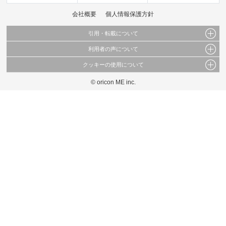
会社概要
個人情報保護方針
引用・転載について
利用者の声について
当サイトで公開されている情報（文字、写真、イラスト、画像データ等）及びこれらの配
置・編集および構造などについての著作権は株式会社oricon MEに帰属しております。
クッキーの使用について
当サイトに掲載している内容はすべてサービスの利用者が提出された見解・感想です。
これらの情報を権利者の許可なく無断転載・複製などの二次利用を行うことは固く禁じて
弊社が内容について正確性を含め一切保証するものではありません。
おります。
© oricon ME inc.
このサイトでは Cookie を使用して、ユーザーに合わせたコンテンツや広告の表示、ソー
弊社の見解・ 意見ではないことをご理解いただいた上でご覧ください。
シャル メディア機能の提供、広告の表示回数やクリック数の測定を行っています。
また、ユーザーによるサイトの利用状況についても情報を収集し、ソーシャル メディア
や広告配信、データ解析の各パートナーに提供しています。
各パートナーは、この情報とユーザーが各パートナーに提供した他の情報や、ユーザーが
各パートナーのサービスを使用したときに収集した他の情報を組み合わせて使用すること
があります。