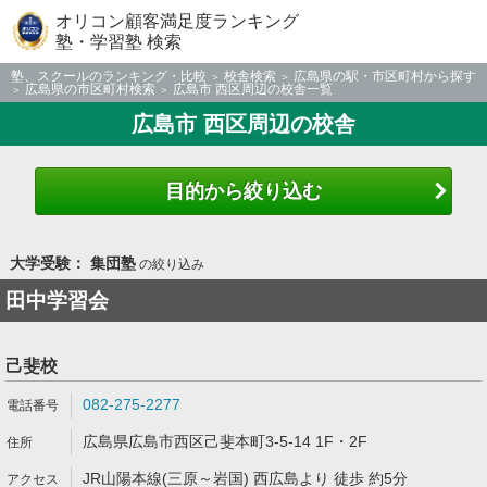
オリコン顧客満足度ランキング
塾・学習塾 検索
塾、スクールのランキング・比較
校舎検索
広島県の駅・市区町村から探す
広島県の市区町村検索
広島市 西区周辺の校舎一覧
広島市 西区周辺の校舎
目的から絞り込む
大学受験： 集団塾
の絞り込み
田中学習会
己斐校
082-275-2277
広島県広島市西区己斐本町3-5-14 1F・2F
JR山陽本線(三原～岩国) 西広島より 徒歩 約5分