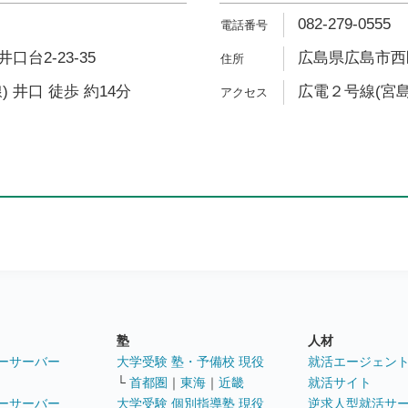
082-279-0555
台2-23-35
広島県広島市西区井
 井口 徒歩 約14分
広電２号線(宮島
塾
人材
ーサーバー
大学受験 塾・予備校 現役
就活エージェン
└
首都圏
｜
東海
｜
近畿
就活サイト
ーサーバー
大学受験 個別指導塾 現役
逆求人型就活サ