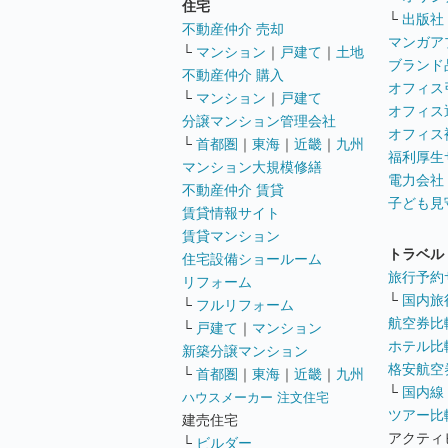
住宅
└
出版社
不動産仲介 売却
マンガア
└
マンション
｜
戸建て
｜
土地
ブランド
不動産仲介 購入
オフィス
└
マンション
｜
戸建て
オフィス
分譲マンション管理会社
オフィス
└
首都圏
｜
東海
｜
近畿
｜
九州
福利厚生
マンション大規模修繕
電力会社
不動産仲介 賃貸
子ども見
賃貸情報サイト
賃貸マンション
トラベル
住宅設備ショールーム
旅行予約
リフォーム
└
国内旅
└
フルリフォーム
航空券比
└
戸建て
｜
マンション
ホテル比
新築分譲マンション
格安航空券
└
首都圏
｜
東海
｜
近畿
｜
九州
└
国内線
ハウスメーカー 注文住宅
ツアー比
建売住宅
アクティ
└
ビルダー