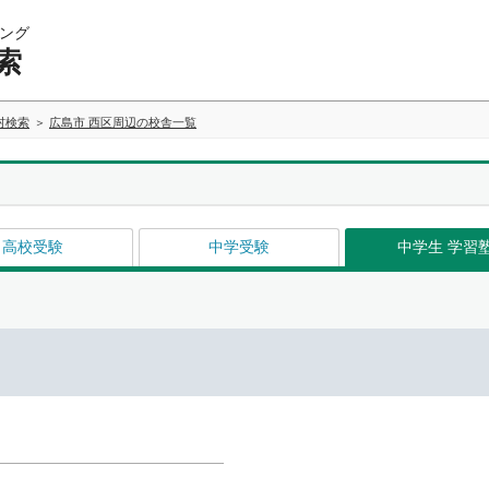
ング
索
村検索
広島市 西区周辺の校舎一覧
高校受験
中学受験
中学生 学習