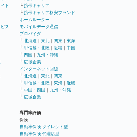
サイト
└
携帯キャリア
└
携帯キャリア格安ブランド
ホームルーター
ービス
モバイルデータ通信
ト
プロバイダ
└
北海道
｜
東北
｜
関東
｜
東海
└
甲信越・北陸
｜
近畿
｜
中国
└
四国
｜
九州・沖縄
職
└
広域企業
インターネット回線
遣
└
北海道
｜
東北
｜
関東
└
甲信越・北陸
｜
東海
｜
近畿
ス
└
中国・四国
｜
九州・沖縄
└
広域企業
専門家評価
ト
保険
自動車保険 ダイレクト型
自動車保険 代理店型