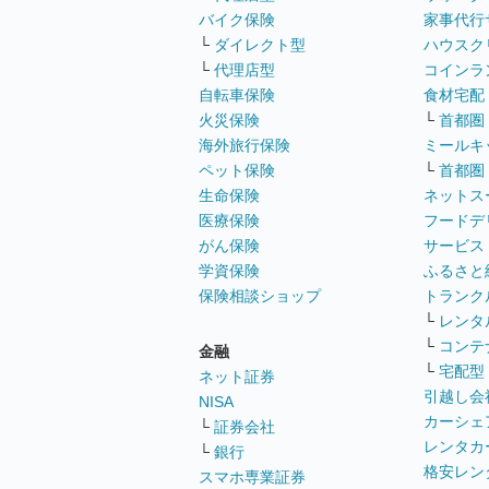
バイク保険
家事代行
└
ダイレクト型
ハウスク
└
代理店型
コインラ
自転車保険
食材宅配
火災保険
└
首都圏
海外旅行保険
ミールキ
ペット保険
└
首都圏
生命保険
ネットス
医療保険
フードデ
がん保険
サービス
学資保険
ふるさと
保険相談ショップ
トランク
└
レンタ
└
コンテ
金融
└
宅配型
ネット証券
引越し会
NISA
カーシェ
└
証券会社
レンタカ
└
銀行
格安レン
スマホ専業証券