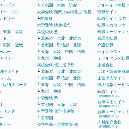
サービス
└
首都圏
｜
東海
｜
近畿
アルバイト情報
リーニング
大学受験 難関大学特化型 現役
転職サイト
ンドリー
└
首都圏
転職サイト 女性
大学受験 映像授業
転職スカウトサ
｜
東海
｜
近畿
高校受験 塾
転職エージェン
ット
└
北海道
｜
東北
｜
北関東
看護師転職
｜
東海
｜
近畿
└
首都圏
｜
甲信越・北陸
介護転職
ーパー
└
東海
｜
近畿
｜
中国・四国
ハイクラス・
リバリー
└
九州・沖縄
ミドルクラス転
高校受験 個別指導塾
派遣会社
納税サイト
└
北海道
｜
東北
｜
北関東
工場・製造業派
ルーム
└
首都圏
｜
甲信越・北陸
派遣求人サイト
ル収納スペース
└
東海
｜
近畿
｜
中国・四国
求人情報サービ
ナ
└
九州・沖縄
転職サイト
（採用担当向け）
中学受験 塾
新卒採用サイト
社
└
首都圏
｜
東海
｜
近畿
（採用担当向け）
アリング
中学受験 個別指導塾
新卒エージェン
（採用担当向け）
ー
└
首都圏
人材紹介会社
タカー
公立中高一貫校対策 塾
（採用担当向け）