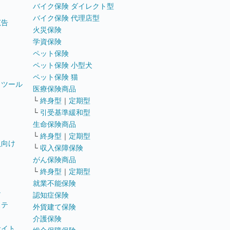
バイク保険 ダイレクト型
バイク保険 代理店型
広告
火災保険
学資保険
ペット保険
ペット保険 小型犬
ペット保険 猫
トツール
医療保険商品
└
終身型
｜
定期型
└
引受基準緩和型
生命保険商品
└
終身型
｜
定期型
員向け
└
収入保障保険
がん保険商品
└
終身型
｜
定期型
就業不能保険
テ
認知症保険
ステ
外貨建て保険
介護保険
サイト