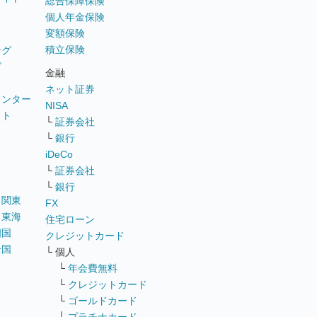
総合保障保険
個人年金保険
変額保険
積立保険
ング
グ
金融
ネット証券
ウンター
NISA
イト
└
証券会社
リ
└
銀行
iDeCo
└
証券会社
└
銀行
｜
関東
FX
｜
東海
住宅ローン
四国
クレジットカード
全国
└ 個人
ス
└
年会費無料
└
クレジットカード
└
ゴールドカード