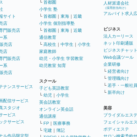
ス
└
首都圏
人材派遣会社
（採用担当向け）
社
小学生 塾
アルバイト求人
報サイト
└
首都圏
｜
東海
｜
近畿
売店
小学生 個別指導塾
ビジネス
専門販売店
└
首都圏
｜
東海
｜
近畿
法人カーリース
ー系
通信教育
ネット印刷通販
販売店
└
高校生
｜
中学生
｜
小学生
ビジネスチャッ
売店
家庭教師
Web会議ツール
専門販売店
幼児・小学生 学習教室
企業研修
ー系
幼児教室 知育
└
経営者向け
販売店
└
管理職向け
スクール
└
若手・一般社
テナンスサービス
子ども英語教室
└
新卒向け
└
幼児
｜
小学生
画配信サービス
英会話教室
真スタジオ
美容
オンライン英会話
サービス
ブライダルエス
通信講座
ックサービス
フェイシャルエ
└
FP
｜
医療事務
ボディエステ
└
宅建
｜
簿記
ナル作品限定型
サロン検索予約