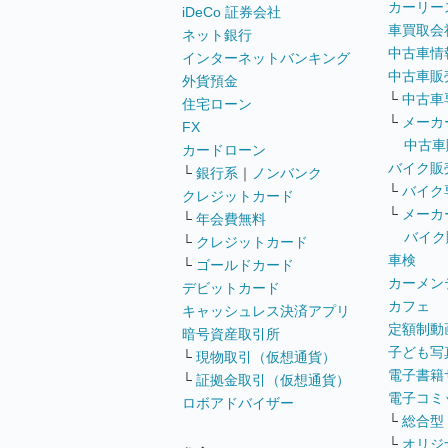
カーリー
iDeCo 証券会社
車買取会
ネット銀行
中古車情
インターネットバンキング
中古車販
外貨預金
└
中古車
住宅ローン
└
メーカ
FX
中古車
カードローン
バイク販
└
銀行系
｜
ノンバンク
└
バイク
クレジットカード
└
メーカ
└
年会費無料
バイク
└
クレジットカード
車検
└
ゴールドカード
カーメン
デビットカード
カフェ
キャッシュレス決済アプリ
定額制動
暗号資産取引所
子ども写
└
現物取引（仮想通貨）
電子書籍
└
証拠金取引（仮想通貨）
電子コミ
ロボアドバイザー
└
総合型
└
オリジ