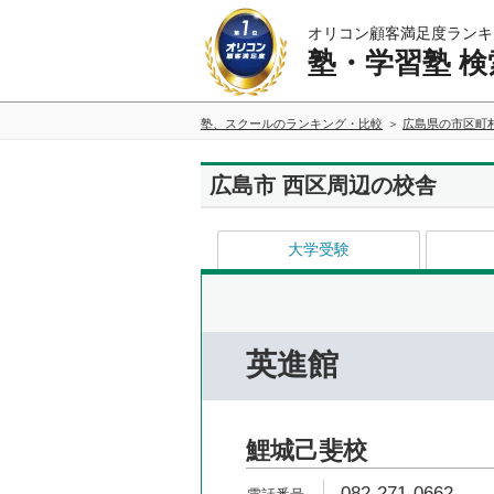
オリコン顧客満足度ランキ
塾・学習塾 検
塾、スクールのランキング・比較
広島県の市区町
広島市 西区周辺の校舎
大学受験
英進館
鯉城己斐校
082-271-0662