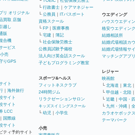
└
TOEIC
｜
社会保険労務士
└
行政書士
｜
ケアマネジャー
プリ オリジナル
└
公務員
｜
ITパスポート
ウエディング
品買取 店舗
資格スクール
ハウスウエディ
引越し
└
FP
｜
医療事務
格安ウエディン
通販
└
宅建
｜
簿記
結婚相談所
複合機
└
社会保険労務士
結婚式場相談カ
サービス
公務員試験予備校
結婚式場情報サ
 小売
法人向け英会話スクール
マッチングアプ
守りGPS
子どもプログラミング教室
レジャー
スポーツ&ヘルス
映画館
サイト
フィットネスクラブ
└
北海道
｜
東北
行
｜
海外旅行
24時間ジム
└
甲信越・北陸
較サイト
リラクゼーションサロン
└
近畿
｜
中国・
較サイト
キッズスイミングスクール
└
九州・沖縄
｜
 LCC
└
幼児
｜
小学生
カラオケボック
｜
国際線
テーマパーク
較サイト
小売
ビティ予約サイト