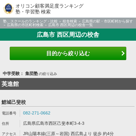
オリコン顧客満足度ランキング
塾・学習塾 検索
塾、スクールのランキング・比較
校舎検索
広島県の駅・市区町村から探す
広島県の市区町村検索
広島市 西区周辺の校舎一覧
広島市 西区周辺の校舎
目的から絞り込む
中学受験： 集団塾
の絞り込み
英進館
鯉城己斐校
082-271-0662
広島県広島市西区己斐本町3-4-3
JR山陽本線(三原～岩国) 西広島より 徒歩 約4分