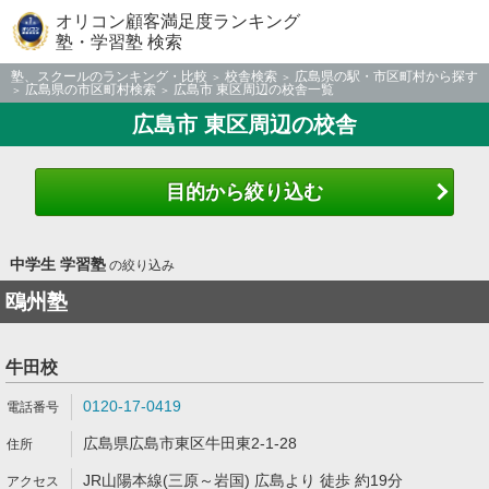
オリコン顧客満足度ランキング
塾・学習塾 検索
塾、スクールのランキング・比較
校舎検索
広島県の駅・市区町村から探す
広島県の市区町村検索
広島市 東区周辺の校舎一覧
広島市 東区周辺の校舎
目的から絞り込む
中学生 学習塾
の絞り込み
鴎州塾
牛田校
0120-17-0419
広島県広島市東区牛田東2-1-28
JR山陽本線(三原～岩国) 広島より 徒歩 約19分