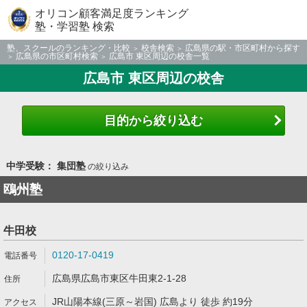
オリコン顧客満足度ランキング
塾・学習塾 検索
塾、スクールのランキング・比較
校舎検索
広島県の駅・市区町村から探す
広島県の市区町村検索
広島市 東区周辺の校舎一覧
広島市 東区周辺の校舎
目的から絞り込む
中学受験： 集団塾
の絞り込み
鴎州塾
牛田校
0120-17-0419
広島県広島市東区牛田東2-1-28
JR山陽本線(三原～岩国) 広島より 徒歩 約19分