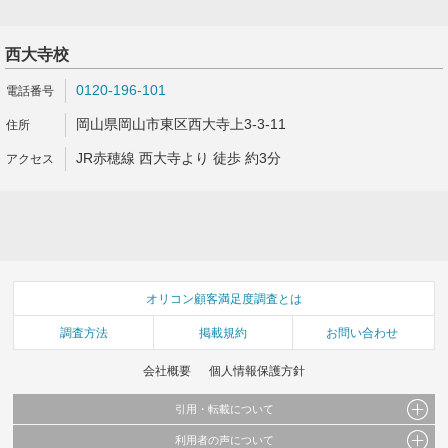
西大寺校
0120-196-101
岡山県岡山市東区西大寺上3-3-11
JR赤穂線 西大寺より 徒歩 約3分
オリコン顧客満足度調査とは
調査方法
掲載規約
お問い合わせ
会社概要
個人情報保護方針
引用・転載について
利用者の声について
当サイトで公開されている情報（文字、写真、イラスト、画像データ等）及びこれらの配