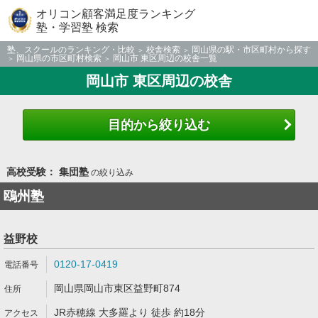
オリコン顧客満足度ランキング
塾・学習塾 検索
塾、スクールのランキング・比較
校舎検索
岡山県の駅・市区町村から探す
岡山県の市区町村検索
岡山市 東区周辺の校舎一覧
岡山市 東区周辺の校舎
目的から絞り込む
高校受験： 集団塾
の絞り込み
鴎州塾
益野校
0120-17-0419
岡山県岡山市東区益野町874
JR赤穂線 大多羅より 徒歩 約18分