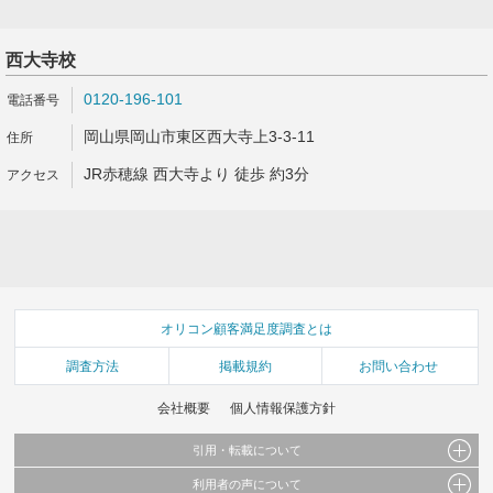
西大寺校
0120-196-101
岡山県岡山市東区西大寺上3-3-11
JR赤穂線 西大寺より 徒歩 約3分
オリコン顧客満足度調査とは
調査方法
掲載規約
お問い合わせ
会社概要
個人情報保護方針
引用・転載について
利用者の声について
当サイトで公開されている情報（文字、写真、イラスト、画像データ等）及びこれらの配