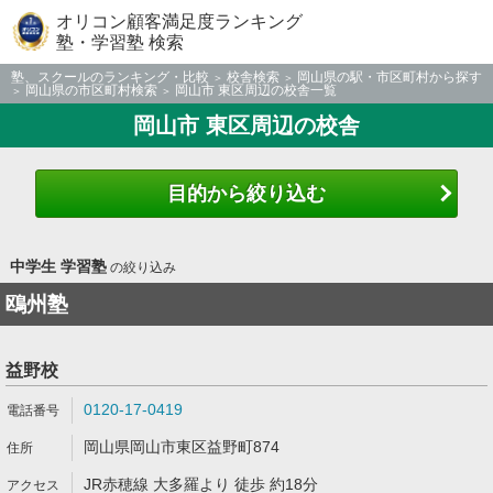
オリコン顧客満足度ランキング
塾・学習塾 検索
塾、スクールのランキング・比較
校舎検索
岡山県の駅・市区町村から探す
岡山県の市区町村検索
岡山市 東区周辺の校舎一覧
岡山市 東区周辺の校舎
目的から絞り込む
中学生 学習塾
の絞り込み
鴎州塾
益野校
0120-17-0419
岡山県岡山市東区益野町874
JR赤穂線 大多羅より 徒歩 約18分