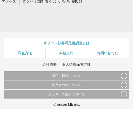
きのくに線 藤並より 徒歩 約5分
オリコン顧客満足度調査とは
調査方法
掲載規約
お問い合わせ
会社概要
個人情報保護方針
引用・転載について
利用者の声について
当サイトで公開されている情報（文字、写真、イラスト、画像データ等）及びこれらの配
置・編集および構造などについての著作権は株式会社oricon MEに帰属しております。
クッキーの使用について
当サイトに掲載している内容はすべてサービスの利用者が提出された見解・感想です。
これらの情報を権利者の許可なく無断転載・複製などの二次利用を行うことは固く禁じて
弊社が内容について正確性を含め一切保証するものではありません。
おります。
© oricon ME inc.
このサイトでは Cookie を使用して、ユーザーに合わせたコンテンツや広告の表示、ソー
弊社の見解・ 意見ではないことをご理解いただいた上でご覧ください。
シャル メディア機能の提供、広告の表示回数やクリック数の測定を行っています。
また、ユーザーによるサイトの利用状況についても情報を収集し、ソーシャル メディア
や広告配信、データ解析の各パートナーに提供しています。
各パートナーは、この情報とユーザーが各パートナーに提供した他の情報や、ユーザーが
各パートナーのサービスを使用したときに収集した他の情報を組み合わせて使用すること