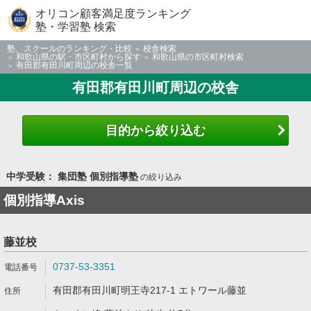
オリコン顧客満足度ランキング
塾・学習塾 検索
塾、スクールのランキング・比較
校舎検索
和歌山県の駅・市区町村から探す
和歌山県の市区町村検索
有田郡有田川町周辺の校舎一覧
有田郡有田川町周辺の校舎
目的から絞り込む
中学受験： 集団塾 個別指導塾
の絞り込み
個別指導Axis
藤並校
0737-53-3351
有田郡有田川町明王寺217-1 エトワール藤並