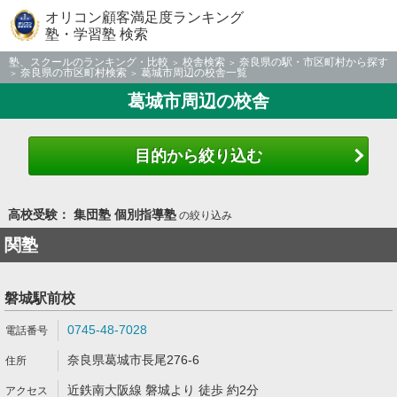
オリコン顧客満足度ランキング
塾・学習塾 検索
塾、スクールのランキング・比較
校舎検索
奈良県の駅・市区町村から探す
奈良県の市区町村検索
葛城市周辺の校舎一覧
葛城市周辺の校舎
目的から絞り込む
高校受験： 集団塾 個別指導塾
の絞り込み
関塾
磐城駅前校
0745-48-7028
奈良県葛城市長尾276-6
近鉄南大阪線 磐城より 徒歩 約2分