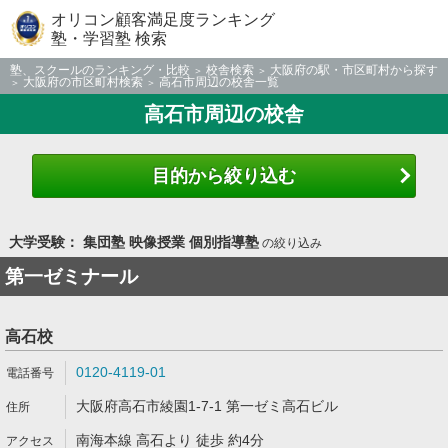
オリコン顧客満足度ランキング
塾・学習塾 検索
塾、スクールのランキング・比較
校舎検索
大阪府の駅・市区町村から探す
大阪府の市区町村検索
高石市周辺の校舎一覧
高石市周辺の校舎
目的から絞り込む
大学受験： 集団塾 映像授業 個別指導塾
の絞り込み
第一ゼミナール
高石校
0120-4119-01
大阪府高石市綾園1-7-1 第一ゼミ高石ビル
南海本線 高石より 徒歩 約4分