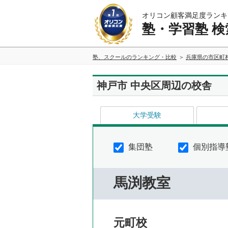
オリコン顧客満足度ランキ
塾・学習塾 検
塾、スクールのランキング・比較
兵庫県の市区町
神戸市 中央区周辺の校舎
大学受験
集団塾
個別指導
馬渕教室
元町校