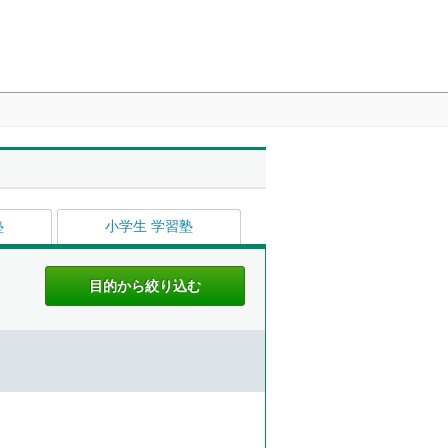
塾
小学生 学習塾