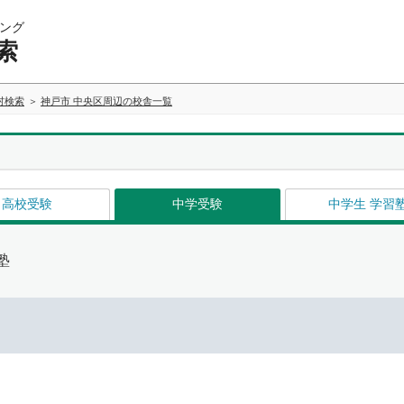
ング
索
村検索
神戸市 中央区周辺の校舎一覧
高校受験
中学受験
中学生 学習
塾