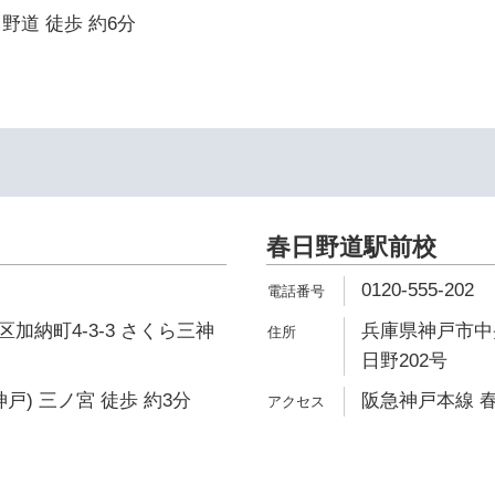
野道 徒歩 約6分
イ
春日野道駅前校
0120-555-202
加納町4-3-3 さくら三神
兵庫県神戸市中央
日野202号
戸) 三ノ宮 徒歩 約3分
阪急神戸本線 春