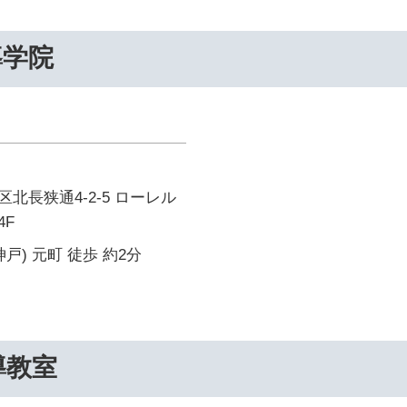
導学院
北長狭通4-2-5 ローレル
4F
戸) 元町 徒歩 約2分
導教室