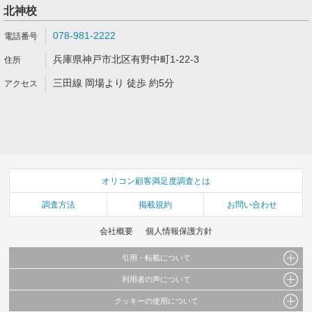
北神校
078-981-2222
兵庫県神戸市北区有野中町1-22-3
三田線 岡場より 徒歩 約5分
オリコン顧客満足度調査とは
調査方法
掲載規約
お問い合わせ
会社概要
個人情報保護方針
引用・転載について
利用者の声について
当サイトで公開されている情報（文字、写真、イラスト、画像データ等）及びこれらの配
置・編集および構造などについての著作権は株式会社oricon MEに帰属しております。
クッキーの使用について
当サイトに掲載している内容はすべてサービスの利用者が提出された見解・感想です。
これらの情報を権利者の許可なく無断転載・複製などの二次利用を行うことは固く禁じて