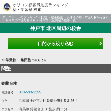
オリコン顧客満足度ランキング
塾・学習塾 検索
塾、スクールのランキング・比較
校舎検索
兵庫県の駅・市区町村から探す
兵庫県の市区町村検索
神戸市 北区周辺の校舎一覧
神戸市 北区周辺の校舎
目的から絞り込む
中学受験： 集団塾
の絞り込み
関塾
鈴蘭台校
078-593-1155
兵庫県神戸市北区鈴蘭台東町5-3-26-4
有馬線 鈴蘭台より 徒歩 約11分