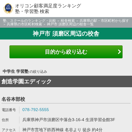
オリコン顧客満足度ランキング
塾・学習塾 検索
塾、スクールのランキング・比較
校舎検索
兵庫県の駅・市区町村から探す
兵庫県の市区町村検索
神戸市 須磨区周辺の校舎一覧
神戸市 須磨区周辺の校舎
目的から絞り込む
中学生 学習塾
の絞り込み
創造学園エディック
名谷本部校
078-792-5555
兵庫県神戸市須磨区中落合3-16-4 生涯学習会館3F
神戸市営地下鉄西神線 名谷より 徒歩 約4分