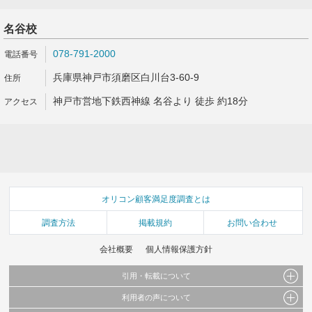
名谷校
078-791-2000
兵庫県神戸市須磨区白川台3-60-9
神戸市営地下鉄西神線 名谷より 徒歩 約18分
オリコン顧客満足度調査とは
調査方法
掲載規約
お問い合わせ
会社概要
個人情報保護方針
引用・転載について
利用者の声について
当サイトで公開されている情報（文字、写真、イラスト、画像データ等）及びこれらの配