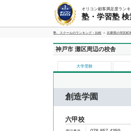
オリコン顧客満足度ランキ
塾・学習塾 検
塾、スクールのランキング・比較
兵庫県の市区町
神戸市 灘区周辺の校舎
大学受験
創造学園
六甲校
078-857-4359