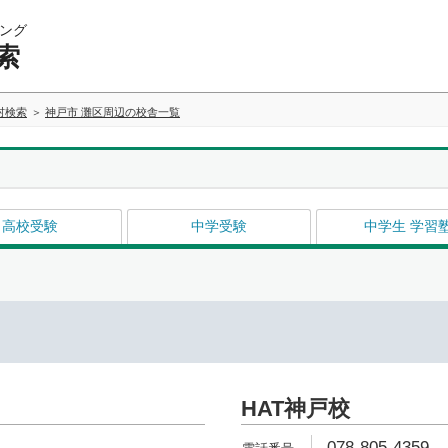
ング
索
村検索
神戸市 灘区周辺の校舎一覧
高校受験
中学受験
中学生 学習
HAT神戸校
078-805-4359