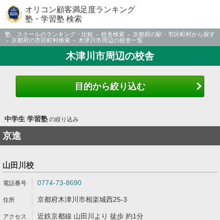
オリコン顧客満足度ランキング
塾・学習塾 検索
塾、スクールのランキング・比較
校舎検索
京都府の駅・市区町村から探す
京都府の市区町村検索
木津川市周辺の校舎一覧
木津川市周辺の校舎
目的から絞り込む
中学生 学習塾
の絞り込み
京進
山田川校
0774-73-8690
京都府木津川市相楽城西25-3
近鉄京都線 山田川より 徒歩 約1分