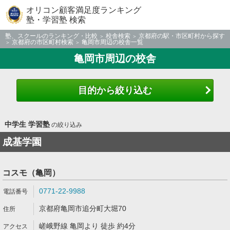
オリコン顧客満足度ランキング
塾・学習塾 検索
塾、スクールのランキング・比較
校舎検索
京都府の駅・市区町村から探す
京都府の市区町村検索
亀岡市周辺の校舎一覧
亀岡市周辺の校舎
目的から絞り込む
中学生 学習塾
の絞り込み
成基学園
コスモ（亀岡）
0771-22-9988
京都府亀岡市追分町大堀70
嵯峨野線 亀岡より 徒歩 約4分