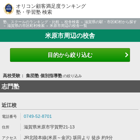
オリコン顧客満足度ランキング
塾・学習塾 検索
塾、スクールのランキング・比較
校舎検索
滋賀県の駅・市区町村から探す
滋賀県の市区町村検索
米原市周辺の校舎一覧
米原市周辺の校舎
目的から絞り込む
高校受験： 集団塾 個別指導塾
の絞り込み
志門塾
近江校
0749-52-8701
滋賀県米原市宇賀野21-13
JR北陸本線(米原～金沢) 坂田より 徒歩 約9分