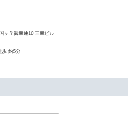
国ヶ丘御幸通10 三幸ビル
徒歩 約5分