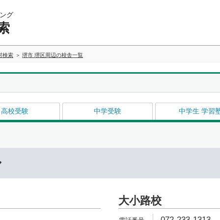
ング
索
村検索
堺市 堺区周辺の校舎一覧
高校受験
中学受験
中学生 学習
ル
大小路校
072-233-1313