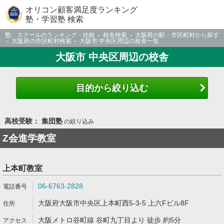
オリコン顧客満足度ランキング
塾・学習塾 検索
塾、スクールのランキング・比較
校舎検索
大阪府の駅・市区町村から探す
大阪府の市区町村検索
大阪市 中央区周辺の校舎一覧
大阪市 中央区周辺の校舎
目的から絞り込む
高校受験： 集団塾
の絞り込み
Z会進学教室
上本町教室
06-6763-2828
大阪府大阪市中央区上本町西5-3-5 上六Fビル8F
大阪メトロ谷町線 谷町九丁目より 徒歩 約5分