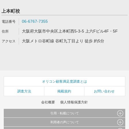
上本町校
06-6767-7355
大阪府大阪市中央区上本町西5-3-5 上六Fビル4F・5F
大阪メトロ谷町線 谷町九丁目より 徒歩 約5分
オリコン顧客満足度調査とは
調査方法
掲載規約
お問い合わせ
会社概要
個人情報保護方針
引用・転載について
利用者の声について
当サイトで公開されている情報（文字、写真、イラスト、画像データ等）及びこれらの配
置・編集および構造などについての著作権は株式会社oricon MEに帰属しております。