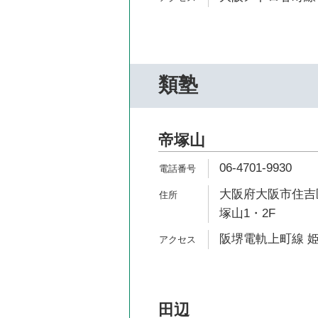
類塾
帝塚山
06-4701-9930
大阪府大阪市住吉区帝
塚山1・2F
阪堺電軌上町線 姫
田辺