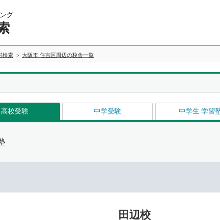
ング
索
村検索
大阪市 住吉区周辺の校舎一覧
高校受験
中学受験
中学生 学習
塾
田辺校