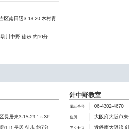
区南田辺3-18-20 木村青
駒川中野 徒歩 約10分
ー
針中野教室
06-4302-4670
居東3-15-29 1～3F
大阪府大阪市東住吉
歌山) 長居 徒歩 約7分
近鉄南大阪線 針