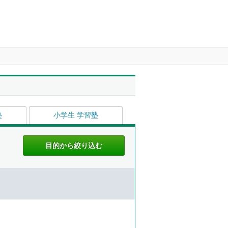
塾
小学生 学習塾