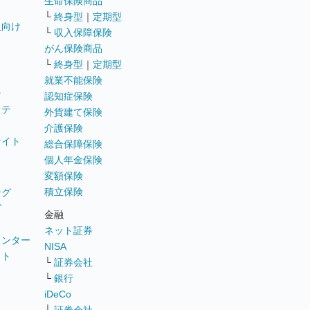
生命保険商品
└
終身型
｜
定期型
員向け
└
収入保障保険
がん保険商品
└
終身型
｜
定期型
就業不能保険
テ
認知症保険
ステ
外貨建て保険
介護保険
サイト
総合保障保険
個人年金保険
変額保険
積立保険
ング
グ
金融
ネット証券
ウンター
NISA
イト
└
証券会社
リ
└
銀行
iDeCo