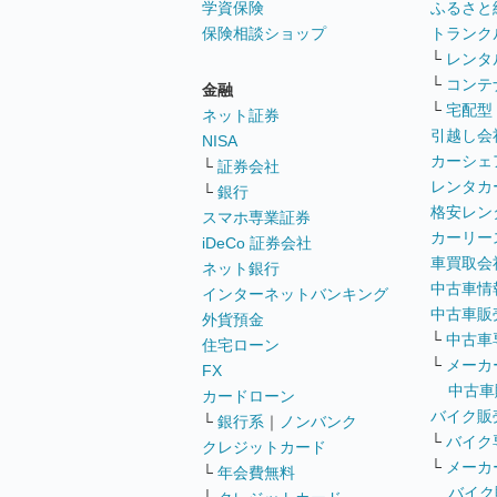
学資保険
ふるさと
保険相談ショップ
トランク
└
レンタ
└
コンテ
金融
└
宅配型
ネット証券
引越し会
NISA
カーシェ
└
証券会社
レンタカ
└
銀行
格安レン
スマホ専業証券
カーリー
iDeCo 証券会社
車買取会
ネット銀行
中古車情
インターネットバンキング
中古車販
外貨預金
└
中古車
住宅ローン
└
メーカ
FX
中古車
カードローン
バイク販
└
銀行系
｜
ノンバンク
└
バイク
クレジットカード
└
メーカ
└
年会費無料
バイク