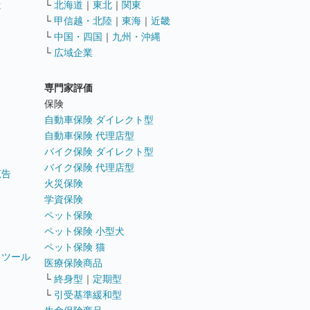
遣
└
北海道
｜
東北
｜
関東
└
甲信越・北陸
｜
東海
｜
近畿
ス
└
中国・四国
｜
九州・沖縄
└
広域企業
専門家評価
ト
保険
自動車保険 ダイレクト型
自動車保険 代理店型
バイク保険 ダイレクト型
バイク保険 代理店型
広告
火災保険
学資保険
ペット保険
ペット保険 小型犬
ペット保険 猫
トツール
医療保険商品
└
終身型
｜
定期型
└
引受基準緩和型