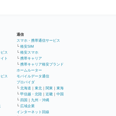
通信
ト
スマホ・携帯通信サービス
└
格安SIM
ービス
└
格安スマホ
サイト
└
携帯キャリア
└
携帯キャリア格安ブランド
ホームルーター
ービス
モバイルデータ通信
ト
プロバイダ
└
北海道
｜
東北
｜
関東
｜
東海
└
甲信越・北陸
｜
近畿
｜
中国
└
四国
｜
九州・沖縄
職
└
広域企業
インターネット回線