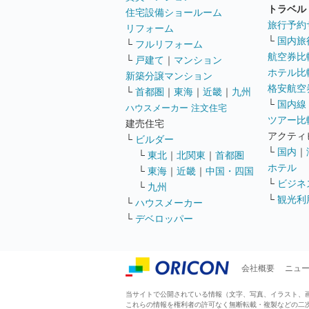
トラベル
住宅設備ショールーム
旅行予約
リフォーム
└
国内旅
└
フルリフォーム
航空券比
└
戸建て
｜
マンション
ホテル比
新築分譲マンション
格安航空券
└
首都圏
｜
東海
｜
近畿
｜
九州
└
国内線
ハウスメーカー 注文住宅
ツアー比
建売住宅
アクティ
└
ビルダー
└
国内
｜
└
東北
｜
北関東
｜
首都圏
ホテル
└
東海
｜
近畿
｜
中国・四国
└
ビジネ
└
九州
└
観光利
└
ハウスメーカー
└
デベロッパー
会社概要
ニュ
当サイトで公開されている情報（文字、写真、イラスト、画像
これらの情報を権利者の許可なく無断転載・複製などの二