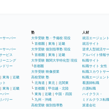
塾
人材
ーサーバー
大学受験 塾・予備校 現役
就活エージェン
└
首都圏
｜
東海
｜
近畿
就活サイト
ーサーバー
大学受験 個別指導塾 現役
逆求人型就活サ
サービス
└
首都圏
｜
東海
｜
近畿
アルバイト情報
リーニング
大学受験 難関大学特化型 現役
転職サイト
ンドリー
└
首都圏
転職サイト 女性
大学受験 映像授業
転職スカウトサ
｜
東海
｜
近畿
高校受験 塾
転職エージェン
ット
└
北海道
｜
東北
｜
北関東
看護師転職
｜
東海
｜
近畿
└
首都圏
｜
甲信越・北陸
介護転職
ーパー
└
東海
｜
近畿
｜
中国・四国
ハイクラス・
リバリー
└
九州・沖縄
ミドルクラス転
高校受験 個別指導塾
派遣会社