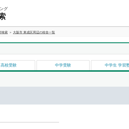
ング
索
村検索
大阪市 東成区周辺の校舎一覧
高校受験
中学受験
中学生 学習