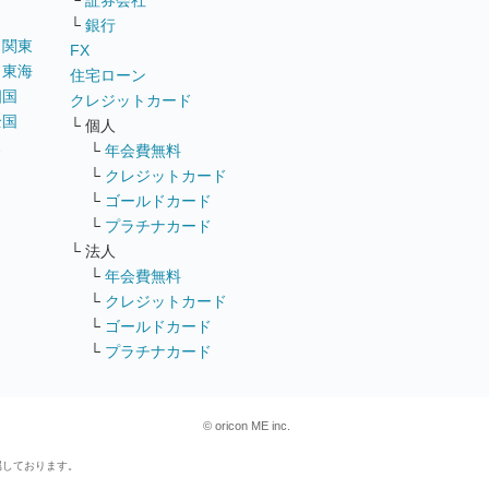
└
証券会社
└
銀行
｜
関東
FX
｜
東海
住宅ローン
四国
クレジットカード
全国
└ 個人
ス
└
年会費無料
└
クレジットカード
└
ゴールドカード
└
プラチナカード
└ 法人
└
年会費無料
└
クレジットカード
└
ゴールドカード
└
プラチナカード
© oricon ME inc.
属しております。