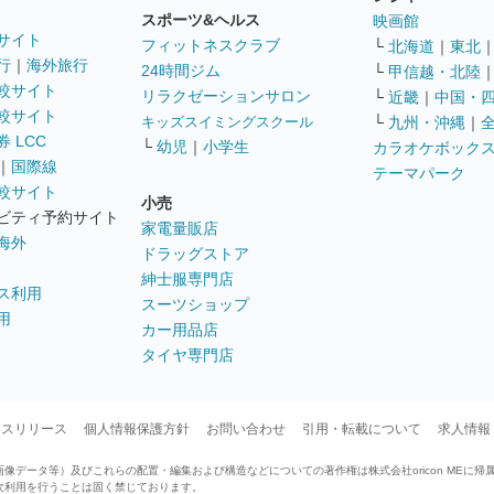
スポーツ&ヘルス
映画館
サイト
フィットネスクラブ
└
北海道
｜
東北
行
｜
海外旅行
24時間ジム
└
甲信越・北陸
較サイト
リラクゼーションサロン
└
近畿
｜
中国・
較サイト
キッズスイミングスクール
└
九州・沖縄
｜
 LCC
└
幼児
｜
小学生
カラオケボック
｜
国際線
テーマパーク
較サイト
小売
ビティ予約サイト
家電量販店
海外
ドラッグストア
紳士服専門店
ス利用
スーツショップ
用
カー用品店
タイヤ専門店
ースリリース
個人情報保護方針
お問い合わせ
引用・転載について
求人情報
データ等）及びこれらの配置・編集および構造などについての著作権は株式会社oricon MEに帰
次利用を行うことは固く禁じております。