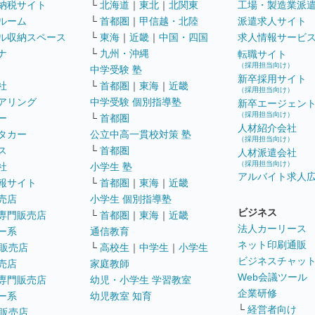
納税サイト
└
北海道
｜
東北
｜
北関東
工場・製造業派
ルーム
└
首都圏
｜
甲信越・北陸
派遣求人サイト
ル収納スペース
└
東海
｜
近畿
｜
中国・四国
求人情報サービ
ナ
└
九州・沖縄
転職サイト
（採用担当向け）
中学受験 塾
新卒採用サイト
社
└
首都圏
｜
東海
｜
近畿
（採用担当向け）
アリング
中学受験 個別指導塾
新卒エージェン
（採用担当向け）
ー
└
首都圏
人材紹介会社
タカー
公立中高一貫校対策 塾
（採用担当向け）
ス
└
首都圏
人材派遣会社
（採用担当向け）
社
小学生 塾
アルバイト求人
報サイト
└
首都圏
｜
東海
｜
近畿
売店
小学生 個別指導塾
ビジネス
専門販売店
└
首都圏
｜
東海
｜
近畿
法人カーリース
ー系
通信教育
ネット印刷通販
販売店
└
高校生
｜
中学生
｜
小学生
ビジネスチャッ
売店
家庭教師
Web会議ツール
専門販売店
幼児・小学生 学習教室
企業研修
ー系
幼児教室 知育
└
経営者向け
販売店