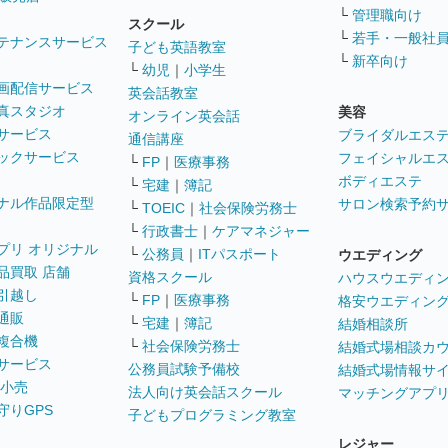
└
管理職向け
スクール
└
若手・一般社
テナンスサービス
子ども英語教室
└
新卒向け
└
幼児
｜
小学生
画配信サービス
英会話教室
真スタジオ
美容
オンライン英会話
サービス
ブライダルエス
通信講座
ックサービス
フェイシャルエ
└
FP
｜
医療事務
ボディエステ
└
宅建
｜
簿記
ナル作品限定型
サロン検索予約
└
TOEIC
｜
社会保険労務士
└
行政書士
｜
ケアマネジャー
プリ オリジナル
└
公務員
｜
ITパスポート
ウエディング
品買取 店舗
資格スクール
ハウスウエディ
引越し
└
FP
｜
医療事務
格安ウエディン
通販
└
宅建
｜
簿記
結婚相談所
複合機
└
社会保険労務士
結婚式場相談カ
サービス
公務員試験予備校
結婚式場情報サ
 小売
法人向け英会話スクール
マッチングアプ
守りGPS
子どもプログラミング教室
レジャー