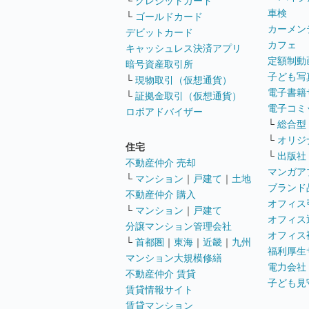
└
クレジットカード
車検
└
ゴールドカード
カーメン
デビットカード
カフェ
キャッシュレス決済アプリ
定額制動
暗号資産取引所
子ども写
└
現物取引（仮想通貨）
電子書籍
└
証拠金取引（仮想通貨）
電子コミ
ロボアドバイザー
└
総合型
└
オリジ
住宅
└
出版社
不動産仲介 売却
マンガア
└
マンション
｜
戸建て
｜
土地
ブランド
不動産仲介 購入
オフィス
└
マンション
｜
戸建て
オフィス
分譲マンション管理会社
オフィス
└
首都圏
｜
東海
｜
近畿
｜
九州
福利厚生
マンション大規模修繕
電力会社
不動産仲介 賃貸
子ども見
賃貸情報サイト
賃貸マンション