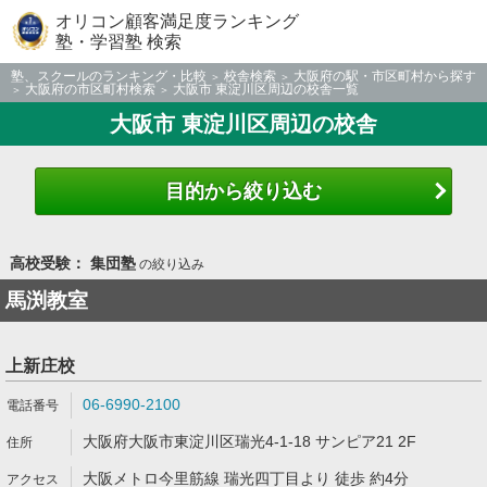
オリコン顧客満足度ランキング
塾・学習塾 検索
塾、スクールのランキング・比較
校舎検索
大阪府の駅・市区町村から探す
大阪府の市区町村検索
大阪市 東淀川区周辺の校舎一覧
大阪市 東淀川区周辺の校舎
目的から絞り込む
高校受験： 集団塾
の絞り込み
馬渕教室
上新庄校
06-6990-2100
大阪府大阪市東淀川区瑞光4-1-18 サンピア21 2F
大阪メトロ今里筋線 瑞光四丁目より 徒歩 約4分