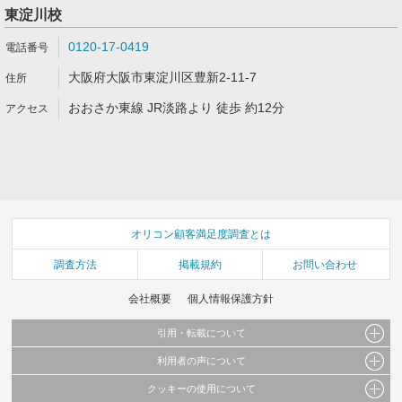
東淀川校
0120-17-0419
大阪府大阪市東淀川区豊新2-11-7
おおさか東線 JR淡路より 徒歩 約12分
オリコン顧客満足度調査とは
調査方法
掲載規約
お問い合わせ
会社概要
個人情報保護方針
引用・転載について
利用者の声について
当サイトで公開されている情報（文字、写真、イラスト、画像データ等）及びこれらの配
置・編集および構造などについての著作権は株式会社oricon MEに帰属しております。
クッキーの使用について
当サイトに掲載している内容はすべてサービスの利用者が提出された見解・感想です。
これらの情報を権利者の許可なく無断転載・複製などの二次利用を行うことは固く禁じて