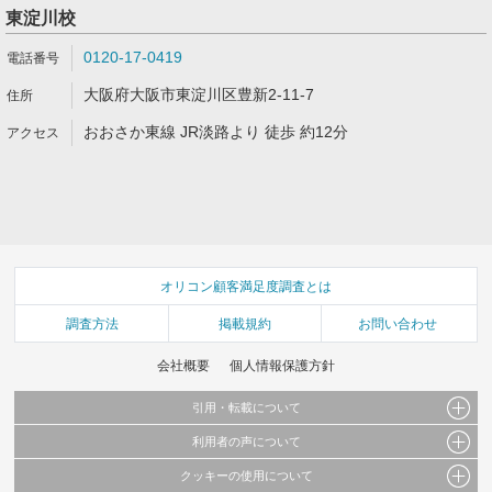
東淀川校
0120-17-0419
大阪府大阪市東淀川区豊新2-11-7
おおさか東線 JR淡路より 徒歩 約12分
オリコン顧客満足度調査とは
調査方法
掲載規約
お問い合わせ
会社概要
個人情報保護方針
引用・転載について
利用者の声について
当サイトで公開されている情報（文字、写真、イラスト、画像データ等）及びこれらの配
置・編集および構造などについての著作権は株式会社oricon MEに帰属しております。
クッキーの使用について
当サイトに掲載している内容はすべてサービスの利用者が提出された見解・感想です。
これらの情報を権利者の許可なく無断転載・複製などの二次利用を行うことは固く禁じて