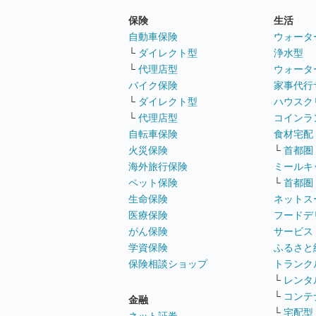
保険
生活
自動車保険
ウォータ
└
ダイレクト型
浄水型
└
代理店型
ウォータ
バイク保険
家事代行
└
ダイレクト型
ハウスク
└
代理店型
コインラ
自転車保険
食材宅配
火災保険
└
首都圏
海外旅行保険
ミールキ
ペット保険
└
首都圏
生命保険
ネットス
医療保険
フードデ
がん保険
サービス
学資保険
ふるさと
保険相談ショップ
トランク
└
レンタ
└
コンテ
金融
└
宅配型