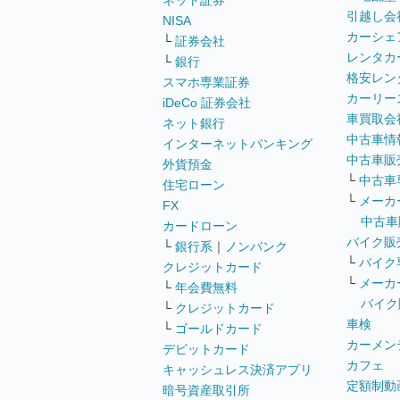
ネット証券
引越し会
NISA
カーシェ
└
証券会社
レンタカ
└
銀行
格安レン
スマホ専業証券
カーリー
iDeCo 証券会社
車買取会
ネット銀行
中古車情
インターネットバンキング
中古車販
外貨預金
└
中古車
住宅ローン
└
メーカ
FX
中古車
カードローン
バイク販
└
銀行系
｜
ノンバンク
└
バイク
クレジットカード
└
メーカ
└
年会費無料
バイク
└
クレジットカード
車検
└
ゴールドカード
カーメン
デビットカード
カフェ
キャッシュレス決済アプリ
定額制動
暗号資産取引所