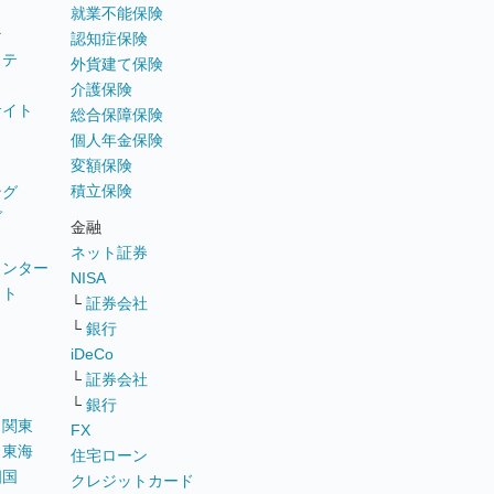
就業不能保険
テ
認知症保険
ステ
外貨建て保険
介護保険
サイト
総合保障保険
個人年金保険
変額保険
積立保険
ング
グ
金融
ネット証券
ウンター
NISA
イト
└
証券会社
リ
└
銀行
iDeCo
└
証券会社
└
銀行
｜
関東
FX
｜
東海
住宅ローン
四国
クレジットカード