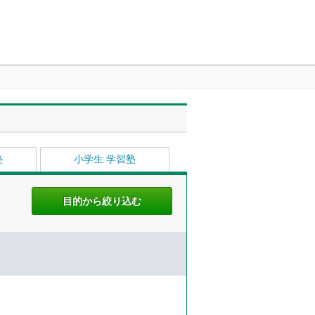
塾
小学生 学習塾