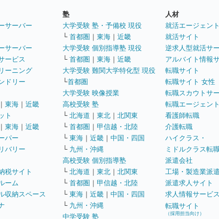
塾
人材
ーサーバー
大学受験 塾・予備校 現役
就活エージェン
└
首都圏
｜
東海
｜
近畿
就活サイト
ーサーバー
大学受験 個別指導塾 現役
逆求人型就活サ
サービス
└
首都圏
｜
東海
｜
近畿
アルバイト情報
リーニング
大学受験 難関大学特化型 現役
転職サイト
ンドリー
└
首都圏
転職サイト 女性
大学受験 映像授業
転職スカウトサ
｜
東海
｜
近畿
高校受験 塾
転職エージェン
ット
└
北海道
｜
東北
｜
北関東
看護師転職
｜
東海
｜
近畿
└
首都圏
｜
甲信越・北陸
介護転職
ーパー
└
東海
｜
近畿
｜
中国・四国
ハイクラス・
リバリー
└
九州・沖縄
ミドルクラス転
高校受験 個別指導塾
派遣会社
納税サイト
└
北海道
｜
東北
｜
北関東
工場・製造業派
ルーム
└
首都圏
｜
甲信越・北陸
派遣求人サイト
ル収納スペース
└
東海
｜
近畿
｜
中国・四国
求人情報サービ
ナ
└
九州・沖縄
転職サイト
（採用担当向け）
中学受験 塾