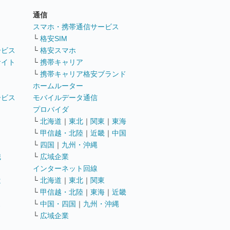
通信
ト
スマホ・携帯通信サービス
└
格安SIM
ービス
└
格安スマホ
サイト
└
携帯キャリア
└
携帯キャリア格安ブランド
ホームルーター
ービス
モバイルデータ通信
ト
プロバイダ
└
北海道
｜
東北
｜
関東
｜
東海
└
甲信越・北陸
｜
近畿
｜
中国
└
四国
｜
九州・沖縄
職
└
広域企業
インターネット回線
遣
└
北海道
｜
東北
｜
関東
└
甲信越・北陸
｜
東海
｜
近畿
ス
└
中国・四国
｜
九州・沖縄
└
広域企業