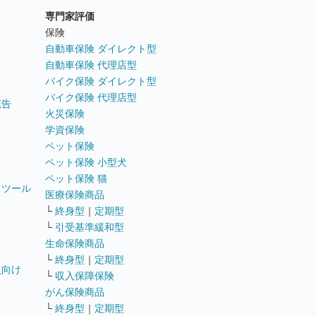
専門家評価
ト
保険
自動車保険 ダイレクト型
自動車保険 代理店型
バイク保険 ダイレクト型
バイク保険 代理店型
広告
火災保険
学資保険
ペット保険
ペット保険 小型犬
ペット保険 猫
トツール
医療保険商品
└
終身型
｜
定期型
└
引受基準緩和型
生命保険商品
└
終身型
｜
定期型
員向け
└
収入保障保険
がん保険商品
└
終身型
｜
定期型