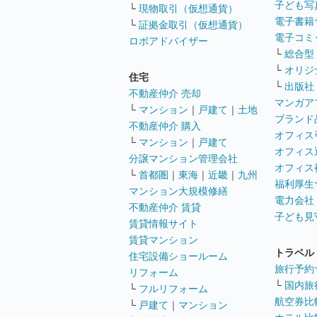
子ども写
└
現物取引（仮想通貨）
電子書籍
└
証拠金取引（仮想通貨）
電子コミ
ロボアドバイザー
└
総合型
└
オリジ
住宅
└
出版社
不動産仲介 売却
マンガア
└
マンション
｜
戸建て
｜
土地
ブランド
不動産仲介 購入
オフィス
└
マンション
｜
戸建て
オフィス
分譲マンション管理会社
オフィス
└
首都圏
｜
東海
｜
近畿
｜
九州
福利厚生
マンション大規模修繕
電力会社
不動産仲介 賃貸
子ども見
賃貸情報サイト
賃貸マンション
トラベル
住宅設備ショールーム
旅行予約
リフォーム
└
国内旅
└
フルリフォーム
航空券比
└
戸建て
｜
マンション