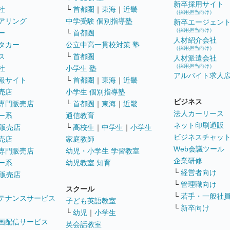
新卒採用サイト
社
└
首都圏
｜
東海
｜
近畿
（採用担当向け）
アリング
中学受験 個別指導塾
新卒エージェン
（採用担当向け）
ー
└
首都圏
人材紹介会社
タカー
公立中高一貫校対策 塾
（採用担当向け）
ス
└
首都圏
人材派遣会社
（採用担当向け）
社
小学生 塾
アルバイト求人
報サイト
└
首都圏
｜
東海
｜
近畿
売店
小学生 個別指導塾
ビジネス
専門販売店
└
首都圏
｜
東海
｜
近畿
法人カーリース
ー系
通信教育
ネット印刷通販
販売店
└
高校生
｜
中学生
｜
小学生
ビジネスチャッ
売店
家庭教師
Web会議ツール
専門販売店
幼児・小学生 学習教室
企業研修
ー系
幼児教室 知育
└
経営者向け
販売店
└
管理職向け
スクール
└
若手・一般社
テナンスサービス
子ども英語教室
└
新卒向け
└
幼児
｜
小学生
画配信サービス
英会話教室