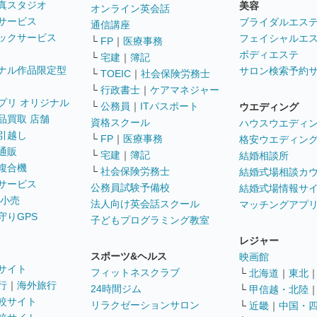
真スタジオ
美容
オンライン英会話
サービス
ブライダルエス
通信講座
ックサービス
フェイシャルエ
└
FP
｜
医療事務
ボディエステ
└
宅建
｜
簿記
ナル作品限定型
サロン検索予約
└
TOEIC
｜
社会保険労務士
└
行政書士
｜
ケアマネジャー
プリ オリジナル
└
公務員
｜
ITパスポート
ウエディング
品買取 店舗
資格スクール
ハウスウエディ
引越し
└
FP
｜
医療事務
格安ウエディン
通販
└
宅建
｜
簿記
結婚相談所
複合機
└
社会保険労務士
結婚式場相談カ
サービス
公務員試験予備校
結婚式場情報サ
 小売
法人向け英会話スクール
マッチングアプ
守りGPS
子どもプログラミング教室
レジャー
スポーツ&ヘルス
映画館
サイト
フィットネスクラブ
└
北海道
｜
東北
行
｜
海外旅行
24時間ジム
└
甲信越・北陸
較サイト
リラクゼーションサロン
└
近畿
｜
中国・