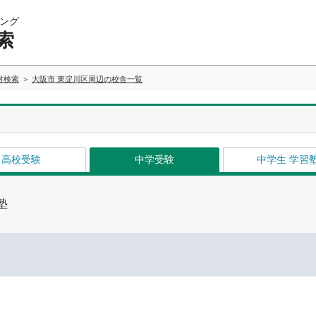
ング
索
村検索
大阪市 東淀川区周辺の校舎一覧
高校受験
中学受験
中学生 学習
塾