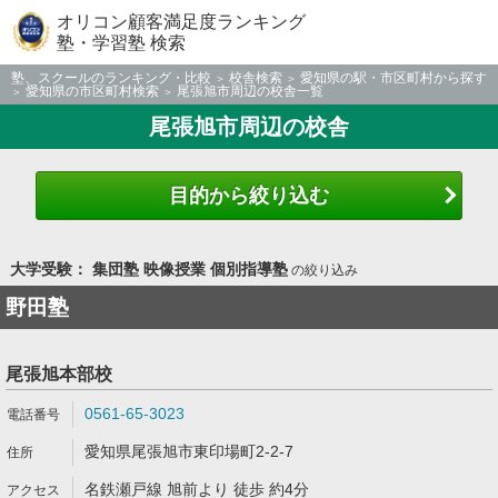
オリコン顧客満足度ランキング
塾・学習塾 検索
塾、スクールのランキング・比較
校舎検索
愛知県の駅・市区町村から探す
愛知県の市区町村検索
尾張旭市周辺の校舎一覧
尾張旭市周辺の校舎
目的から絞り込む
大学受験： 集団塾 映像授業 個別指導塾
の絞り込み
野田塾
尾張旭本部校
0561-65-3023
愛知県尾張旭市東印場町2-2-7
名鉄瀬戸線 旭前より 徒歩 約4分