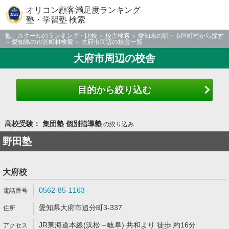
オリコン顧客満足度ランキング
塾・学習塾 検索
塾、スクールのランキング・比較
校舎検索
愛知県の駅・市区町村から探す
愛知県の市区町村検索
大府市周辺の校舎一覧
大府市周辺の校舎
目的から絞り込む
高校受験： 集団塾 個別指導塾
の絞り込み
野田塾
大府校
0562-85-1163
愛知県大府市追分町3-337
JR東海道本線(浜松～岐阜) 共和より 徒歩 約16分