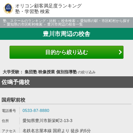
オリコン顧客満足度ランキング
塾・学習塾 検索
塾、スクールのランキング・比較
校舎検索
愛知県の駅・市区町村から探す
愛知県の市区町村検索
豊川市周辺の校舎一覧
豊川市周辺の校舎
目的から絞り込む
大学受験： 集団塾 映像授業 個別指導塾
の絞り込み
佐鳴予備校
国府駅前校
0533-87-8880
愛知県豊川市新栄町2-13-3
名鉄名古屋本線 国府より 徒歩 約5分