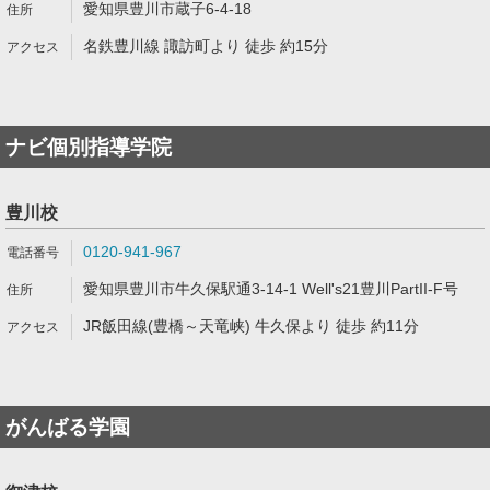
愛知県豊川市蔵子6-4-18
名鉄豊川線 諏訪町より 徒歩 約15分
ナビ個別指導学院
豊川校
0120-941-967
愛知県豊川市牛久保駅通3-14-1 Well's21豊川PartII-F号
JR飯田線(豊橋～天竜峡) 牛久保より 徒歩 約11分
がんばる学園