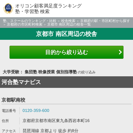
オリコン顧客満足度ランキング
塾・学習塾 検索
塾、スクールのランキング・比較
校舎検索
京都府の駅・市区町村から探す
京都府の市区町村検索
京都市 南区周辺の校舎一覧
京都市 南区周辺の校舎
目的から絞り込む
大学受験： 集団塾 映像授業 個別指導塾
の絞り込み
河合塾マナビス
京都駅南校
0120-359-600
京都府京都市南区東九条西岩本町16
琵琶湖線 京都より 徒歩 約8分