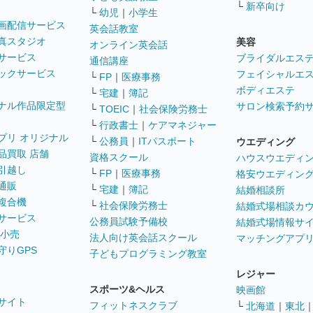
└
新卒向け
└
幼児
｜
小学生
画配信サービス
英会話教室
真スタジオ
美容
オンライン英会話
サービス
ブライダルエス
通信講座
ックサービス
フェイシャルエ
└
FP
｜
医療事務
ボディエステ
└
宅建
｜
簿記
ナル作品限定型
サロン検索予約
└
TOEIC
｜
社会保険労務士
└
行政書士
｜
ケアマネジャー
プリ オリジナル
└
公務員
｜
ITパスポート
ウエディング
品買取 店舗
資格スクール
ハウスウエディ
引越し
└
FP
｜
医療事務
格安ウエディン
通販
└
宅建
｜
簿記
結婚相談所
複合機
└
社会保険労務士
結婚式場相談カ
サービス
公務員試験予備校
結婚式場情報サ
 小売
法人向け英会話スクール
マッチングアプ
守りGPS
子どもプログラミング教室
レジャー
スポーツ&ヘルス
映画館
サイト
フィットネスクラブ
└
北海道
｜
東北