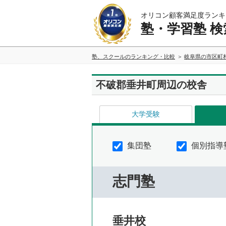
オリコン顧客満足度ランキ
塾・学習塾 検
塾、スクールのランキング・比較
岐阜県の市区町
不破郡垂井町周辺の校舎
大学受験
集団塾
個別指導
志門塾
垂井校