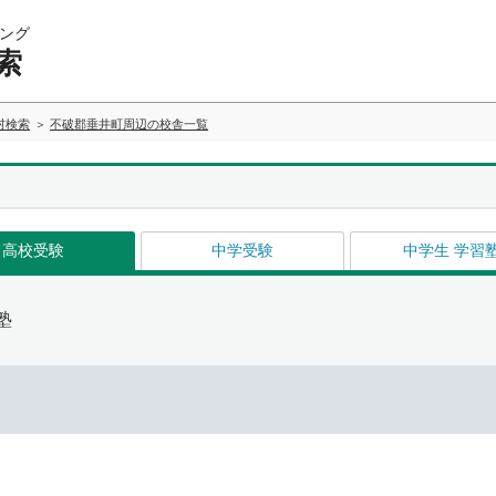
ング
索
村検索
不破郡垂井町周辺の校舎一覧
高校受験
中学受験
中学生 学習
塾