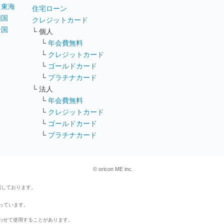
｜
東海
住宅ローン
四国
クレジットカード
全国
└ 個人
ス
└
年会費無料
└
クレジットカード
└
ゴールドカード
└
プラチナカード
└ 法人
└
年会費無料
└
クレジットカード
└
ゴールドカード
└
プラチナカード
© oricon ME inc.
属しております。
行っています。
わせて使用することがあります。