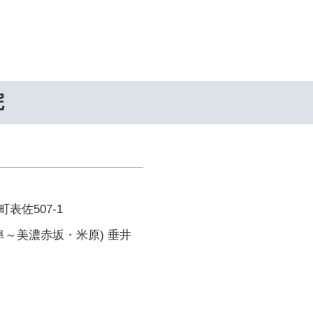
院
表佐507-1
阜～美濃赤坂・米原) 垂井