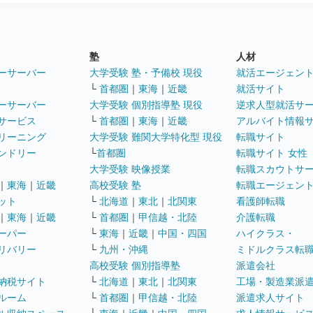
塾
人材
ーサーバー
大学受験 塾・予備校 現役
就活エージェン
└
首都圏
｜
東海
｜
近畿
就活サイト
ーサーバー
大学受験 個別指導塾 現役
逆求人型就活サ
サービス
└
首都圏
｜
東海
｜
近畿
アルバイト情報
リーニング
大学受験 難関大学特化型 現役
転職サイト
ンドリー
└
首都圏
転職サイト 女性
大学受験 映像授業
転職スカウトサ
｜
東海
｜
近畿
高校受験 塾
転職エージェン
ット
└
北海道
｜
東北
｜
北関東
看護師転職
｜
東海
｜
近畿
└
首都圏
｜
甲信越・北陸
介護転職
ーパー
└
東海
｜
近畿
｜
中国・四国
ハイクラス・
リバリー
└
九州・沖縄
ミドルクラス転
高校受験 個別指導塾
派遣会社
納税サイト
└
北海道
｜
東北
｜
北関東
工場・製造業派
ルーム
└
首都圏
｜
甲信越・北陸
派遣求人サイト