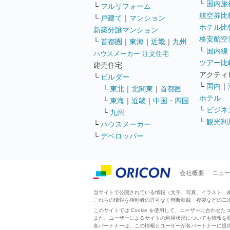
└
国内旅
└
フルリフォーム
航空券比
└
戸建て
｜
マンション
ホテル比
新築分譲マンション
格安航空券
└
首都圏
｜
東海
｜
近畿
｜
九州
└
国内線
ハウスメーカー 注文住宅
ツアー比
建売住宅
アクティ
└
ビルダー
└
国内
｜
└
東北
｜
北関東
｜
首都圏
ホテル
└
東海
｜
近畿
｜
中国・四国
└
ビジネ
└
九州
└
観光利
└
ハウスメーカー
└
デベロッパー
会社概要
ニュ
当サイトで公開されている情報（文字、写真、イラスト、画像
これらの情報を権利者の許可なく無断転載・複製などの二
このサイトでは Cookie を使用して、ユーザーに合わ
また、ユーザーによるサイトの利用状況についても情報を
各パートナーは、この情報とユーザーが各パートナーに提