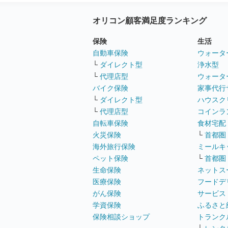
オリコン顧客満足度ランキング
保険
生活
自動車保険
ウォータ
└
ダイレクト型
浄水型
└
代理店型
ウォータ
バイク保険
家事代行
└
ダイレクト型
ハウスク
└
代理店型
コインラ
自転車保険
食材宅配
火災保険
└
首都圏
海外旅行保険
ミールキ
ペット保険
└
首都圏
生命保険
ネットス
医療保険
フードデ
がん保険
サービス
学資保険
ふるさと
保険相談ショップ
トランク