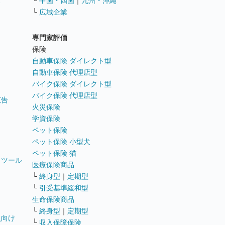
ス
└
中国・四国
｜
九州・沖縄
└
広域企業
専門家評価
ト
保険
自動車保険 ダイレクト型
自動車保険 代理店型
バイク保険 ダイレクト型
バイク保険 代理店型
広告
火災保険
学資保険
ペット保険
ペット保険 小型犬
ペット保険 猫
トツール
医療保険商品
└
終身型
｜
定期型
└
引受基準緩和型
生命保険商品
└
終身型
｜
定期型
員向け
└
収入保障保険