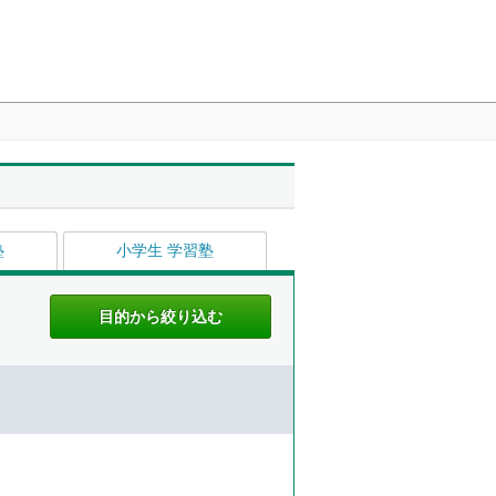
塾
小学生 学習塾