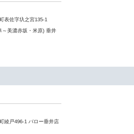
表佐字圦之宮135-1
阜～美濃赤坂・米原) 垂井
綾戸496-1 バロー垂井店