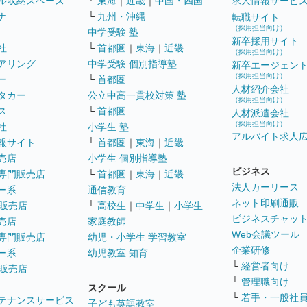
ル収納スペース
└
東海
｜
近畿
｜
中国・四国
求人情報サービ
ナ
└
九州・沖縄
転職サイト
（採用担当向け）
中学受験 塾
新卒採用サイト
社
└
首都圏
｜
東海
｜
近畿
（採用担当向け）
アリング
中学受験 個別指導塾
新卒エージェン
（採用担当向け）
ー
└
首都圏
人材紹介会社
タカー
公立中高一貫校対策 塾
（採用担当向け）
ス
└
首都圏
人材派遣会社
（採用担当向け）
社
小学生 塾
アルバイト求人
報サイト
└
首都圏
｜
東海
｜
近畿
売店
小学生 個別指導塾
ビジネス
専門販売店
└
首都圏
｜
東海
｜
近畿
法人カーリース
ー系
通信教育
ネット印刷通販
販売店
└
高校生
｜
中学生
｜
小学生
ビジネスチャッ
売店
家庭教師
Web会議ツール
専門販売店
幼児・小学生 学習教室
企業研修
ー系
幼児教室 知育
└
経営者向け
販売店
└
管理職向け
スクール
└
若手・一般社
テナンスサービス
子ども英語教室