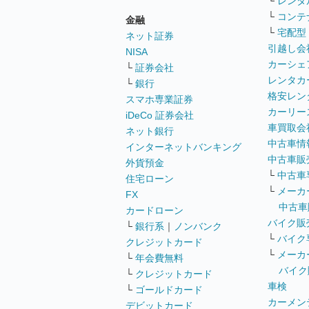
└
レンタ
└
コンテ
金融
└
宅配型
ネット証券
引越し会
NISA
カーシェ
└
証券会社
レンタカ
└
銀行
格安レン
スマホ専業証券
カーリー
iDeCo 証券会社
車買取会
ネット銀行
中古車情
インターネットバンキング
中古車販
外貨預金
└
中古車
住宅ローン
└
メーカ
FX
中古車
カードローン
バイク販
└
銀行系
｜
ノンバンク
└
バイク
クレジットカード
└
メーカ
└
年会費無料
バイク
└
クレジットカード
車検
└
ゴールドカード
カーメン
デビットカード