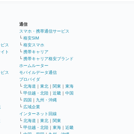
通信
ト
スマホ・携帯通信サービス
└
格安SIM
ービス
└
格安スマホ
サイト
└
携帯キャリア
└
携帯キャリア格安ブランド
ホームルーター
ービス
モバイルデータ通信
ト
プロバイダ
└
北海道
｜
東北
｜
関東
｜
東海
└
甲信越・北陸
｜
近畿
｜
中国
└
四国
｜
九州・沖縄
職
└
広域企業
インターネット回線
遣
└
北海道
｜
東北
｜
関東
└
甲信越・北陸
｜
東海
｜
近畿