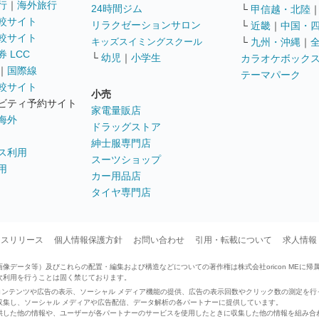
行
｜
海外旅行
24時間ジム
└
甲信越・北陸
較サイト
リラクゼーションサロン
└
近畿
｜
中国・
較サイト
キッズスイミングスクール
└
九州・沖縄
｜
 LCC
└
幼児
｜
小学生
カラオケボック
｜
国際線
テーマパーク
較サイト
小売
ビティ予約サイト
家電量販店
海外
ドラッグストア
紳士服専門店
ス利用
スーツショップ
用
カー用品店
タイヤ専門店
ースリリース
個人情報保護方針
お問い合わせ
引用・転載について
求人情報
データ等）及びこれらの配置・編集および構造などについての著作権は株式会社oricon MEに帰
次利用を行うことは固く禁じております。
せたコンテンツや広告の表示、ソーシャル メディア機能の提供、広告の表示回数やクリック数の測定を
収集し、ソーシャル メディアや広告配信、データ解析の各パートナーに提供しています。
供した他の情報や、ユーザーが各パートナーのサービスを使用したときに収集した他の情報を組み合