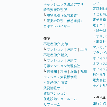
カフェ
キャッシュレス決済アプリ
定額制動
暗号資産取引所
子ども写
└
現物取引（仮想通貨）
電子書籍
└
証拠金取引（仮想通貨）
電子コミ
ロボアドバイザー
└
総合型
└
オリジ
住宅
└
出版社
不動産仲介 売却
マンガア
└
マンション
｜
戸建て
｜
土地
ブランド
不動産仲介 購入
オフィス
└
マンション
｜
戸建て
オフィス
分譲マンション管理会社
オフィス
└
首都圏
｜
東海
｜
近畿
｜
九州
福利厚生
マンション大規模修繕
電力会社
不動産仲介 賃貸
子ども見
賃貸情報サイト
賃貸マンション
トラベル
住宅設備ショールーム
旅行予約
リフォーム