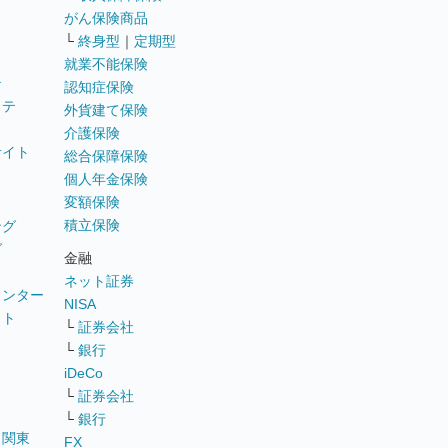
がん保険商品
└
終身型
｜
定期型
就業不能保険
テ
認知症保険
ステ
外貨建て保険
介護保険
サイト
総合保障保険
個人年金保険
変額保険
積立保険
ング
グ
金融
ネット証券
ウンター
NISA
イト
└
証券会社
リ
└
銀行
iDeCo
└
証券会社
└
銀行
｜
関東
FX