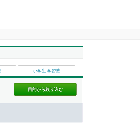
塾
小学生 学習塾