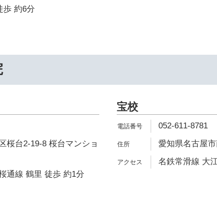
徒歩 約6分
院
宝校
052-611-8781
桜台2-19-8 桜台マンショ
愛知県名古屋市南
名鉄常滑線 大江
通線 鶴里 徒歩 約1分