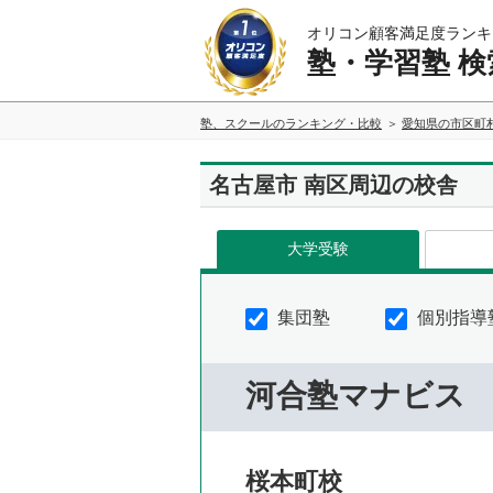
オリコン顧客満足度ランキ
塾・学習塾 検
塾、スクールのランキング・比較
愛知県の市区町
名古屋市 南区周辺の校舎
大学受験
集団塾
個別指導
河合塾マナビス
桜本町校