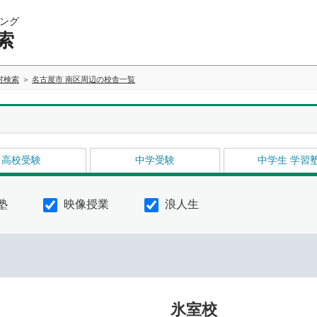
ング
索
村検索
名古屋市 南区周辺の校舎一覧
高校受験
中学受験
中学生 学習
塾
映像授業
浪人生
氷室校