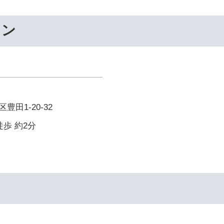
ワン
田1-20-32
徒歩 約2分