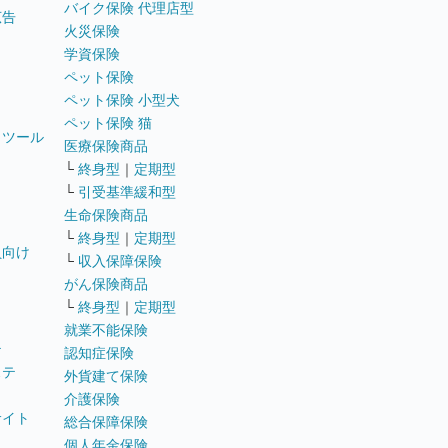
バイク保険 代理店型
広告
火災保険
学資保険
ペット保険
ペット保険 小型犬
ペット保険 猫
トツール
医療保険商品
└
終身型
｜
定期型
└
引受基準緩和型
生命保険商品
└
終身型
｜
定期型
員向け
└
収入保障保険
がん保険商品
└
終身型
｜
定期型
就業不能保険
テ
認知症保険
ステ
外貨建て保険
介護保険
サイト
総合保障保険
個人年金保険