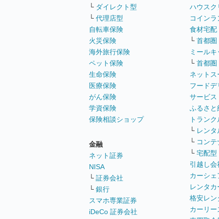
└
ダイレクト型
ハウスク
└
代理店型
コインラ
自転車保険
食材宅配
火災保険
└
首都圏
海外旅行保険
ミールキ
ペット保険
└
首都圏
生命保険
ネットス
医療保険
フードデ
がん保険
サービス
学資保険
ふるさと
保険相談ショップ
トランク
└
レンタ
└
コンテ
金融
└
宅配型
ネット証券
引越し会
NISA
カーシェ
└
証券会社
レンタカ
└
銀行
格安レン
スマホ専業証券
カーリー
iDeCo 証券会社