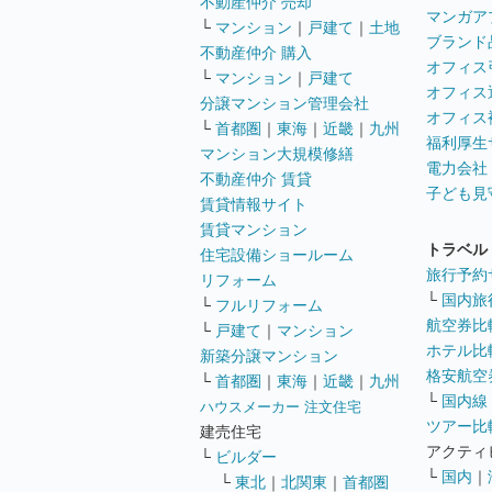
不動産仲介 売却
マンガア
└
マンション
｜
戸建て
｜
土地
ブランド
不動産仲介 購入
オフィス
└
マンション
｜
戸建て
オフィス
分譲マンション管理会社
オフィス
└
首都圏
｜
東海
｜
近畿
｜
九州
福利厚生
マンション大規模修繕
電力会社
不動産仲介 賃貸
子ども見
賃貸情報サイト
賃貸マンション
トラベル
住宅設備ショールーム
旅行予約
リフォーム
└
国内旅
└
フルリフォーム
航空券比
└
戸建て
｜
マンション
ホテル比
新築分譲マンション
格安航空券
└
首都圏
｜
東海
｜
近畿
｜
九州
└
国内線
ハウスメーカー 注文住宅
ツアー比
建売住宅
アクティ
└
ビルダー
└
国内
｜
└
東北
｜
北関東
｜
首都圏