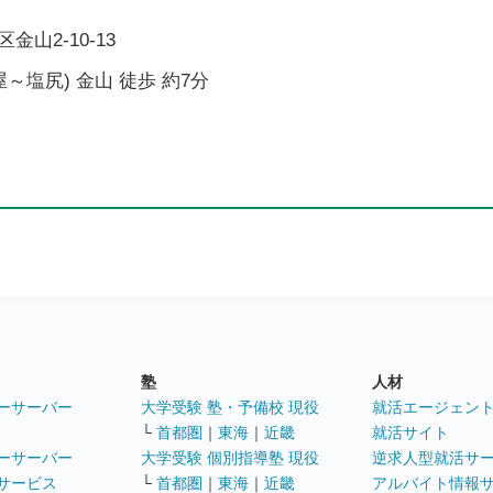
山2-10-13
～塩尻) 金山 徒歩 約7分
塾
人材
ーサーバー
大学受験 塾・予備校 現役
就活エージェン
└
首都圏
｜
東海
｜
近畿
就活サイト
ーサーバー
大学受験 個別指導塾 現役
逆求人型就活サ
サービス
└
首都圏
｜
東海
｜
近畿
アルバイト情報