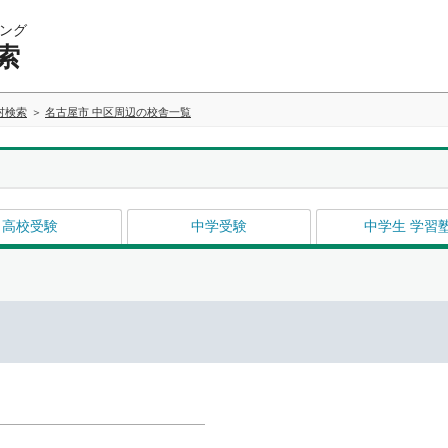
ング
索
村検索
名古屋市 中区周辺の校舎一覧
高校受験
中学受験
中学生 学習