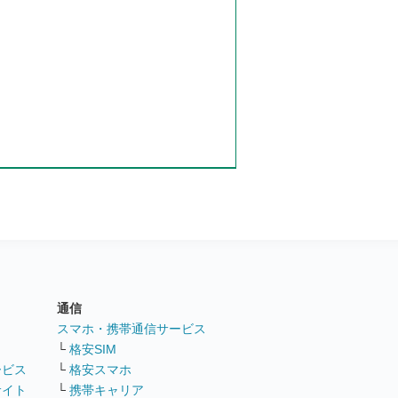
通信
ト
スマホ・携帯通信サービス
└
格安SIM
ービス
└
格安スマホ
サイト
└
携帯キャリア