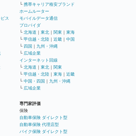
└
携帯キャリア格安ブランド
ホームルーター
ービス
モバイルデータ通信
ト
プロバイダ
└
北海道
｜
東北
｜
関東
｜
東海
└
甲信越・北陸
｜
近畿
｜
中国
└
四国
｜
九州・沖縄
職
└
広域企業
インターネット回線
遣
└
北海道
｜
東北
｜
関東
└
甲信越・北陸
｜
東海
｜
近畿
ス
└
中国・四国
｜
九州・沖縄
└
広域企業
専門家評価
ト
保険
自動車保険 ダイレクト型
自動車保険 代理店型
バイク保険 ダイレクト型