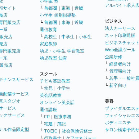
社
小学生 塾
アルバイト求人
報サイト
└
首都圏
｜
東海
｜
近畿
売店
小学生 個別指導塾
ビジネス
専門販売店
└
首都圏
｜
東海
｜
近畿
法人カーリース
ー系
通信教育
ネット印刷通販
販売店
└
高校生
｜
中学生
｜
小学生
ビジネスチャッ
売店
家庭教師
Web会議ツール
専門販売店
幼児・小学生 学習教室
企業研修
ー系
幼児教室 知育
└
経営者向け
販売店
└
管理職向け
スクール
└
若手・一般社
テナンスサービス
子ども英語教室
└
新卒向け
└
幼児
｜
小学生
画配信サービス
英会話教室
真スタジオ
美容
オンライン英会話
サービス
ブライダルエス
通信講座
ックサービス
フェイシャルエ
└
FP
｜
医療事務
ボディエステ
└
宅建
｜
簿記
ナル作品限定型
サロン検索予約
└
TOEIC
｜
社会保険労務士
└
行政書士
｜
ケアマネジャー