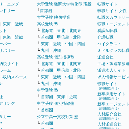
リーニング
大学受験 難関大学特化型 現役
転職サイト
ンドリー
└
首都圏
転職サイト 女性
大学受験 映像授業
転職スカウトサ
｜
東海
｜
近畿
高校受験 塾
転職エージェン
ット
└
北海道
｜
東北
｜
北関東
看護師転職
｜
東海
｜
近畿
└
首都圏
｜
甲信越・北陸
介護転職
ーパー
└
東海
｜
近畿
｜
中国・四国
ハイクラス・
リバリー
└
九州・沖縄
ミドルクラス転
高校受験 個別指導塾
派遣会社
納税サイト
└
北海道
｜
東北
｜
北関東
工場・製造業派
ルーム
└
首都圏
｜
甲信越・北陸
派遣求人サイト
ル収納スペース
└
東海
｜
近畿
｜
中国・四国
求人情報サービ
ナ
└
九州・沖縄
転職サイト
（採用担当向け）
中学受験 塾
新卒採用サイト
社
└
首都圏
｜
東海
｜
近畿
（採用担当向け）
アリング
中学受験 個別指導塾
新卒エージェン
（採用担当向け）
ー
└
首都圏
人材紹介会社
タカー
公立中高一貫校対策 塾
（採用担当向け）
ス
└
首都圏
人材派遣会社
（採用担当向け）