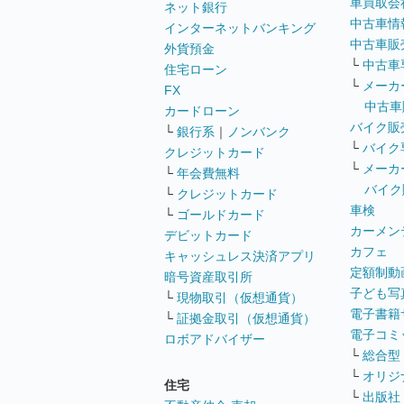
車買取会
ネット銀行
中古車情
インターネットバンキング
中古車販
外貨預金
└
中古車
住宅ローン
└
メーカ
FX
中古車
カードローン
バイク販
└
銀行系
｜
ノンバンク
└
バイク
クレジットカード
└
メーカ
└
年会費無料
バイク
└
クレジットカード
車検
└
ゴールドカード
カーメン
デビットカード
カフェ
キャッシュレス決済アプリ
定額制動
暗号資産取引所
子ども写
└
現物取引（仮想通貨）
電子書籍
└
証拠金取引（仮想通貨）
電子コミ
ロボアドバイザー
└
総合型
└
オリジ
住宅
└
出版社