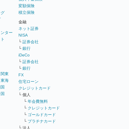
変額保険
積立保険
ング
グ
金融
ネット証券
ウンター
NISA
イト
└
証券会社
リ
└
銀行
iDeCo
└
証券会社
└
銀行
｜
関東
FX
｜
東海
住宅ローン
四国
クレジットカード
全国
└ 個人
ス
└
年会費無料
└
クレジットカード
└
ゴールドカード
└
プラチナカード
└ 法人