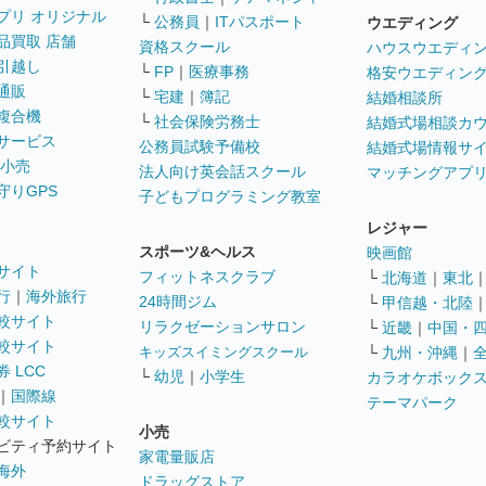
プリ オリジナル
└
公務員
｜
ITパスポート
ウエディング
品買取 店舗
資格スクール
ハウスウエディ
引越し
└
FP
｜
医療事務
格安ウエディン
通販
└
宅建
｜
簿記
結婚相談所
複合機
└
社会保険労務士
結婚式場相談カ
サービス
公務員試験予備校
結婚式場情報サ
 小売
法人向け英会話スクール
マッチングアプ
守りGPS
子どもプログラミング教室
レジャー
スポーツ&ヘルス
映画館
サイト
フィットネスクラブ
└
北海道
｜
東北
行
｜
海外旅行
24時間ジム
└
甲信越・北陸
較サイト
リラクゼーションサロン
└
近畿
｜
中国・
較サイト
キッズスイミングスクール
└
九州・沖縄
｜
 LCC
└
幼児
｜
小学生
カラオケボック
｜
国際線
テーマパーク
較サイト
小売
ビティ予約サイト
家電量販店
海外
ドラッグストア