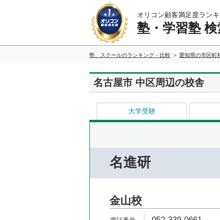
オリコン顧客満足度ランキ
塾・学習塾 検
塾、スクールのランキング・比較
愛知県の市区町
名古屋市 中区周辺の校舎
大学受験
名進研
金山校
052-339-0661