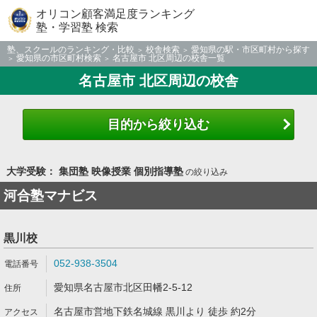
オリコン顧客満足度ランキング
塾・学習塾 検索
塾、スクールのランキング・比較
校舎検索
愛知県の駅・市区町村から探す
愛知県の市区町村検索
名古屋市 北区周辺の校舎一覧
名古屋市 北区周辺の校舎
目的から絞り込む
大学受験： 集団塾 映像授業 個別指導塾
の絞り込み
河合塾マナビス
黒川校
052-938-3504
愛知県名古屋市北区田幡2-5-12
名古屋市営地下鉄名城線 黒川より 徒歩 約2分