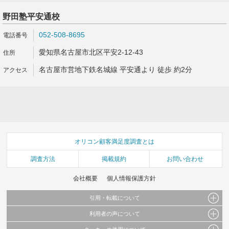
野田塾平安通校
052-508-8695
愛知県名古屋市北区平安2-12-43
名古屋市営地下鉄名城線 平安通より 徒歩 約2分
オリコン顧客満足度調査とは
調査方法
掲載規約
お問い合わせ
会社概要
個人情報保護方針
引用・転載について
利用者の声について
当サイトで公開されている情報（文字、写真、イラスト、画像データ等）及びこれらの配
置・編集および構造などについての著作権は株式会社oricon MEに帰属しております。