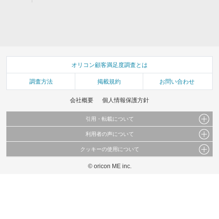
オリコン顧客満足度調査とは
調査方法
掲載規約
お問い合わせ
会社概要
個人情報保護方針
引用・転載について
利用者の声について
当サイトで公開されている情報（文字、写真、イラスト、画像データ等）及びこれらの配
置・編集および構造などについての著作権は株式会社oricon MEに帰属しております。
クッキーの使用について
当サイトに掲載している内容はすべてサービスの利用者が提出された見解・感想です。
これらの情報を権利者の許可なく無断転載・複製などの二次利用を行うことは固く禁じて
弊社が内容について正確性を含め一切保証するものではありません。
おります。
© oricon ME inc.
このサイトでは Cookie を使用して、ユーザーに合わせたコンテンツや広告の表示、ソー
弊社の見解・ 意見ではないことをご理解いただいた上でご覧ください。
シャル メディア機能の提供、広告の表示回数やクリック数の測定を行っています。
また、ユーザーによるサイトの利用状況についても情報を収集し、ソーシャル メディア
や広告配信、データ解析の各パートナーに提供しています。
各パートナーは、この情報とユーザーが各パートナーに提供した他の情報や、ユーザーが
各パートナーのサービスを使用したときに収集した他の情報を組み合わせて使用すること
があります。