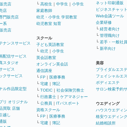
ネット印刷通販
販売店
└
高校生
｜
中学生
｜
小学生
ビジネスチャッ
売店
家庭教師
Web会議ツール
専門販売店
幼児・小学生 学習教室
企業研修
ー系
幼児教室 知育
└
経営者向け
販売店
└
管理職向け
スクール
└
若手・一般社
テナンスサービス
子ども英語教室
└
新卒向け
└
幼児
｜
小学生
画配信サービス
英会話教室
真スタジオ
美容
オンライン英会話
サービス
ブライダルエス
通信講座
ックサービス
フェイシャルエ
└
FP
｜
医療事務
ボディエステ
└
宅建
｜
簿記
ナル作品限定型
サロン検索予約
└
TOEIC
｜
社会保険労務士
└
行政書士
｜
ケアマネジャー
プリ オリジナル
└
公務員
｜
ITパスポート
ウエディング
品買取 店舗
資格スクール
ハウスウエディ
引越し
└
FP
｜
医療事務
格安ウエディン
通販
└
宅建
｜
簿記
結婚相談所