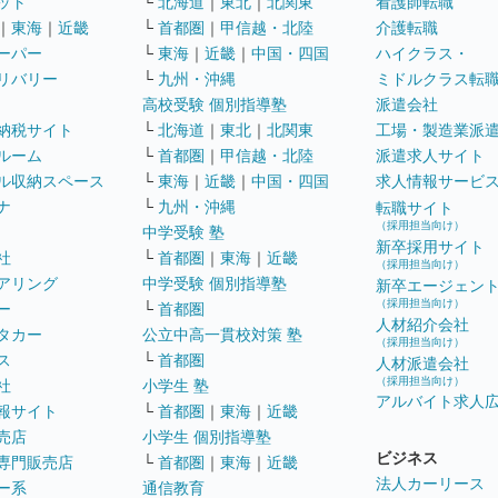
ット
└
北海道
｜
東北
｜
北関東
看護師転職
｜
東海
｜
近畿
└
首都圏
｜
甲信越・北陸
介護転職
ーパー
└
東海
｜
近畿
｜
中国・四国
ハイクラス・
リバリー
└
九州・沖縄
ミドルクラス転
高校受験 個別指導塾
派遣会社
納税サイト
└
北海道
｜
東北
｜
北関東
工場・製造業派
ルーム
└
首都圏
｜
甲信越・北陸
派遣求人サイト
ル収納スペース
└
東海
｜
近畿
｜
中国・四国
求人情報サービ
ナ
└
九州・沖縄
転職サイト
（採用担当向け）
中学受験 塾
新卒採用サイト
社
└
首都圏
｜
東海
｜
近畿
（採用担当向け）
アリング
中学受験 個別指導塾
新卒エージェン
（採用担当向け）
ー
└
首都圏
人材紹介会社
タカー
公立中高一貫校対策 塾
（採用担当向け）
ス
└
首都圏
人材派遣会社
（採用担当向け）
社
小学生 塾
アルバイト求人
報サイト
└
首都圏
｜
東海
｜
近畿
売店
小学生 個別指導塾
ビジネス
専門販売店
└
首都圏
｜
東海
｜
近畿
法人カーリース
ー系
通信教育