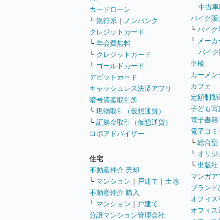
中古車
カードローン
バイク販
└
銀行系
｜
ノンバンク
└
バイク
クレジットカード
└
メーカ
└
年会費無料
バイク
└
クレジットカード
車検
└
ゴールドカード
カーメン
デビットカード
カフェ
キャッシュレス決済アプリ
定額制動
暗号資産取引所
子ども写
└
現物取引（仮想通貨）
電子書籍
└
証拠金取引（仮想通貨）
電子コミ
ロボアドバイザー
└
総合型
└
オリジ
住宅
└
出版社
不動産仲介 売却
マンガア
└
マンション
｜
戸建て
｜
土地
ブランド
不動産仲介 購入
オフィス
└
マンション
｜
戸建て
オフィス
分譲マンション管理会社