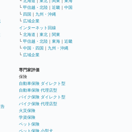
└
北海道
｜
東北
｜
関東
｜
東海
└
甲信越・北陸
｜
近畿
｜
中国
└
四国
｜
九州・沖縄
職
└
広域企業
インターネット回線
遣
└
北海道
｜
東北
｜
関東
└
甲信越・北陸
｜
東海
｜
近畿
ス
└
中国・四国
｜
九州・沖縄
└
広域企業
専門家評価
ト
保険
自動車保険 ダイレクト型
自動車保険 代理店型
バイク保険 ダイレクト型
バイク保険 代理店型
広告
火災保険
学資保険
ペット保険
ペット保険 小型犬