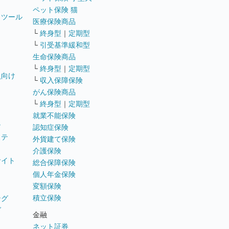
ペット保険 猫
トツール
医療保険商品
└
終身型
｜
定期型
└
引受基準緩和型
生命保険商品
└
終身型
｜
定期型
員向け
└
収入保障保険
がん保険商品
└
終身型
｜
定期型
就業不能保険
テ
認知症保険
ステ
外貨建て保険
介護保険
サイト
総合保障保険
個人年金保険
変額保険
積立保険
ング
グ
金融
ネット証券