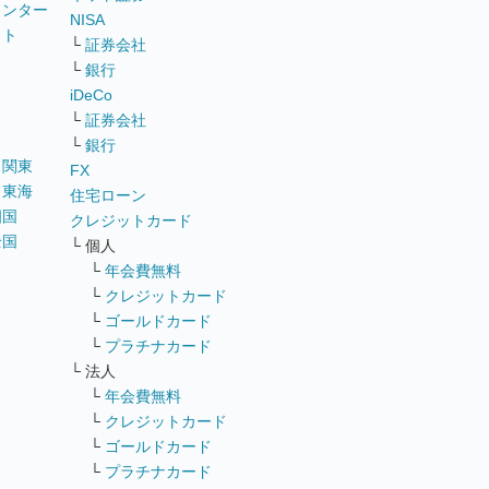
ウンター
NISA
イト
└
証券会社
リ
└
銀行
iDeCo
└
証券会社
└
銀行
｜
関東
FX
｜
東海
住宅ローン
四国
クレジットカード
全国
└ 個人
ス
└
年会費無料
└
クレジットカード
└
ゴールドカード
└
プラチナカード
└ 法人
└
年会費無料
└
クレジットカード
└
ゴールドカード
└
プラチナカード