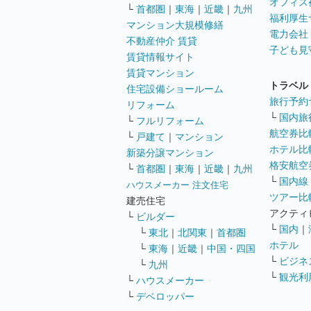
オフィス
└
首都圏
｜
東海
｜
近畿
｜
九州
福利厚生
マンション大規模修繕
電力会社
不動産仲介 賃貸
子ども見
賃貸情報サイト
賃貸マンション
トラベル
住宅設備ショールーム
旅行予約
リフォーム
└
国内旅
└
フルリフォーム
航空券比
└
戸建て
｜
マンション
ホテル比
新築分譲マンション
格安航空券
└
首都圏
｜
東海
｜
近畿
｜
九州
└
国内線
ハウスメーカー 注文住宅
ツアー比
建売住宅
アクティ
└
ビルダー
└
国内
｜
└
東北
｜
北関東
｜
首都圏
ホテル
└
東海
｜
近畿
｜
中国・四国
└
ビジネ
└
九州
└
観光利
└
ハウスメーカー
└
デベロッパー