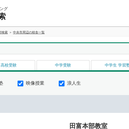
ング
索
村検索
中央市周辺の校舎一覧
高校受験
中学受験
中学生 学習
塾
映像授業
浪人生
田富本部教室