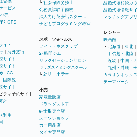
複合機
└
社会保険労務士
結婚式場相談カ
サービス
公務員試験予備校
結婚式場情報サ
 小売
法人向け英会話スクール
マッチングアプ
守りGPS
子どもプログラミング教室
レジャー
スポーツ&ヘルス
映画館
サイト
フィットネスクラブ
└
北海道
｜
東北
行
｜
海外旅行
24時間ジム
└
甲信越・北陸
較サイト
リラクゼーションサロン
└
近畿
｜
中国・
較サイト
キッズスイミングスクール
└
九州・沖縄
｜
 LCC
└
幼児
｜
小学生
カラオケボック
｜
国際線
テーマパーク
較サイト
小売
ビティ予約サイト
家電量販店
海外
ドラッグストア
紳士服専門店
ス利用
スーツショップ
用
カー用品店
タイヤ専門店