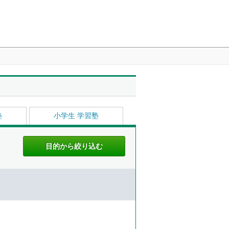
塾
小学生 学習塾