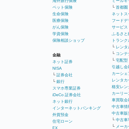
海外旅行保険
ミールキ
ペット保険
└
首都圏
生命保険
ネットス
医療保険
フードデ
がん保険
サービス
学資保険
ふるさと
保険相談ショップ
トランク
└
レンタ
└
コンテ
金融
└
宅配型
ネット証券
引越し会
NISA
カーシェ
└
証券会社
レンタカ
└
銀行
格安レン
スマホ専業証券
カーリー
iDeCo 証券会社
車買取会
ネット銀行
中古車情
インターネットバンキング
中古車販
外貨預金
└
中古車
住宅ローン
└
メーカ
FX