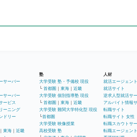
塾
人材
ーサーバー
大学受験 塾・予備校 現役
就活エージェン
└
首都圏
｜
東海
｜
近畿
就活サイト
ーサーバー
大学受験 個別指導塾 現役
逆求人型就活サ
サービス
└
首都圏
｜
東海
｜
近畿
アルバイト情報
リーニング
大学受験 難関大学特化型 現役
転職サイト
ンドリー
└
首都圏
転職サイト 女性
大学受験 映像授業
転職スカウトサ
｜
東海
｜
近畿
高校受験 塾
転職エージェン