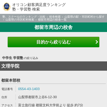
オリコン顧客満足度ランキング
塾・学習塾 検索
塾、スクールのランキング・比較
校舎検索
山梨県の駅・市区町村から探す
山梨県の市区町村検索
都留市周辺の校舎一覧
都留市周辺の校舎
目的から絞り込む
中学生 学習塾
の絞り込み
文理学院
都留本部校
0554-43-1403
山梨県都留市上谷6-12-30
富士急行線 都留文科大学前より 徒歩 約7分