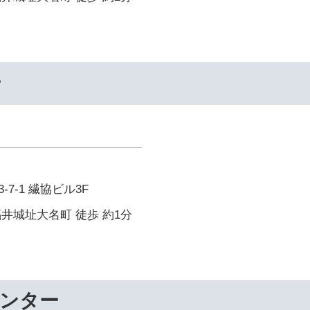
ー
7-1 繊協ビル3F
井城址大名町 徒歩 約1分
センター