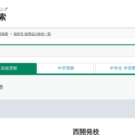
ング
索
村検索
福井市 他周辺の校舎一覧
高校受験
中学受験
中学生 学習
塾
西開発校