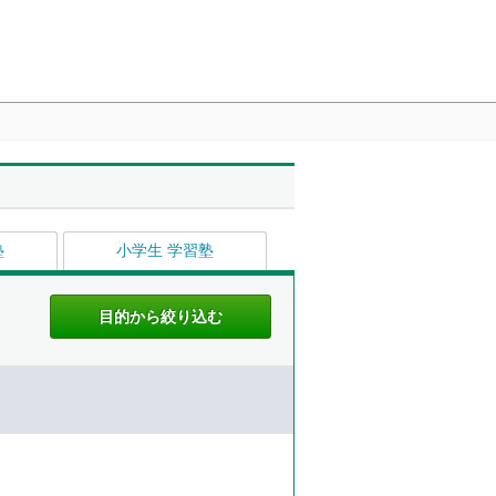
塾
小学生 学習塾